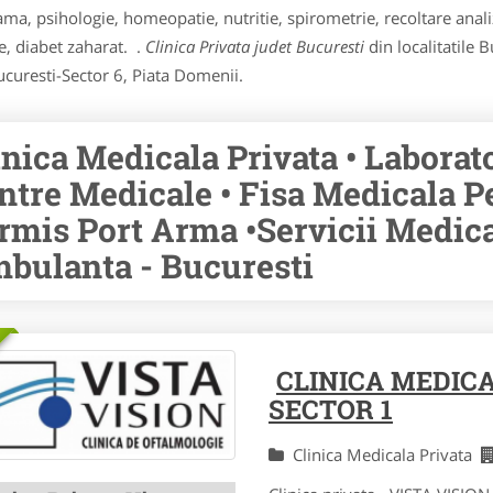
ma, psihologie, homeopatie, nutritie, spirometrie, recoltare anali
e, diabet zaharat. .
Clinica Privata judet Bucuresti
din localitatile 
ucuresti-Sector 6, Piata Domenii.
inica Medicala Privata • Laborat
ntre Medicale • Fisa Medicala P
rmis Port Arma •Servicii Medical
bulanta - Bucuresti
CLINICA MEDIC
SECTOR 1
Clinica Medicala Privata