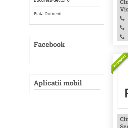
Bucuresti-Sector 6
Cli
Vis
Piata Domenii
Facebook
PROMOVAT
Aplicatii mobil
Cl
Sec