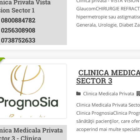
Clinica privata - VISTA VISIO
nica Privata Vista
GlaucomCHIRURGIE REFRACTIVA
ion Sector 1
hipermetropie sau astigmati
0800884782
Generala, Urologie, Diabet Zah
0256308908
0738752633
CLINICA MEDIC
SECTOR 3
Clinica Medicala Privata
Clinica Medicala Privata Sec
Clinica PrognosiaClinica Prog
sănătății pacienților, care ofe
inica Medicala Privata
acoperind mai multe specialită
tor 3 - Clinica