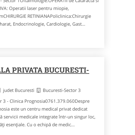
N - Sector 1Oftalmologie:OPERATII de Cataracta si
: Operatii laser pentru miopie,
smCHIRURGIE RETINIANAPoliclinica:Chirurgie
arat, Endocrinologie, Cardiologie, Gast...
ALA PRIVATA BUCURESTI-
judet Bucuresti
Bucuresti-Sector 3
tor 3 - Clinica Prognosia0761.379.060Despre
nosia este un centru medical privat dedicat
ră servicii medicale integrate într-un singur loc,
ți esențiale. Cu o echipă de medic...