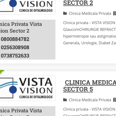
SECTOR 2
Clinica Medicala Privata
Clinica privata - VISTA VISIO
nica Privata Vista
GlaucomCHIRURGIE REFRACTIVA
ion Sector 2
hipermetropie sau astigmati
0800884782
Generala, Urologie, Diabet Zah
0256308908
0738752633
CLINICA MEDIC
SECTOR 5
Clinica Medicala Privata
Clinica privata - VISTA VISIO
nica Privata Vista
GlaucomCHIRURGIE REFRACTIVA