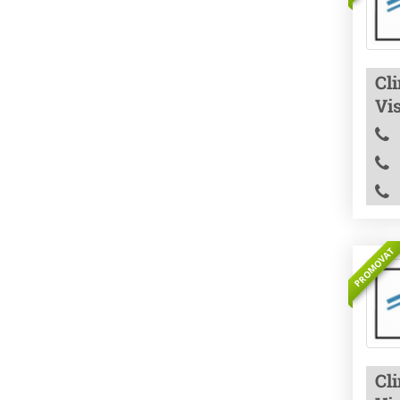
Cli
Vis
PROMOVAT
Cli