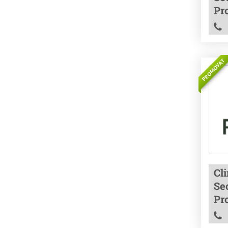
Pr
PROMOVAT
Cl
Sec
Pr