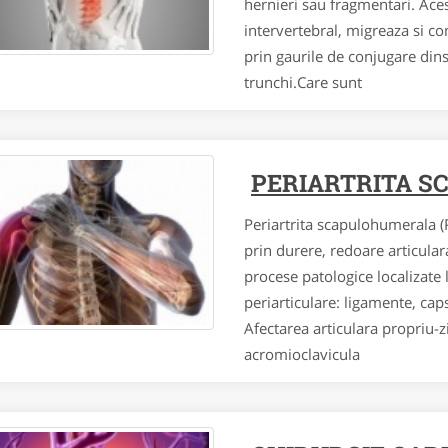
hernieri sau fragmentari. Ace
intervertebral, migreaza si co
prin gaurile de conjugare di
trunchi.Care sunt
PERIARTRITA S
Periartrita scapulohumerala (
prin durere, redoare articula
procese patologice localizate 
periarticulare: ligamente, cap
Afectarea articulara propriu-zi
acromioclavicula