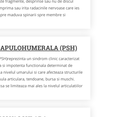
ste fragmente, desprinse sau nu de discul
mprima sau irita radacinile nervoase care ies
nspre maduva spinarii spre membre si
CAPULOHUMERALA (PSH)
PSH)reprezinta un sindrom clinic caracterizat
ra si impotenta functionala determinat de
la nivelul umarului si care afecteaza structurile
sula articulara, tendoane, bursa si muschi.
sa se limiteaza mai ales la nivelul articulatiilor