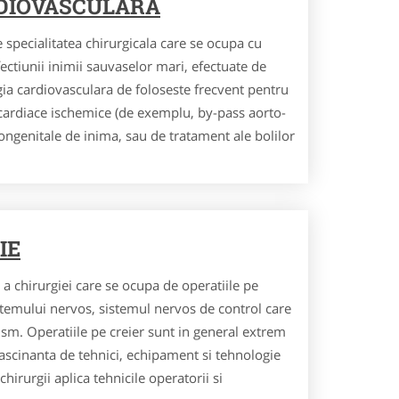
DIOVASCULARA
 specialitatea chirurgicala care se ocupa cu
fectiunii inimii sauvaselor mari, efectuate de
rgia cardiovasculara de foloseste frecvent pentru
r cardiace ischemice (de exemplu, by-pass aorto-
congenitale de inima, sau de tratament ale bolilor
IE
a chirurgiei care se ocupa de operatiile pe
sistemului nervos, sistemul nervos de control care
nism. Operatiile pe creier sunt in general extrem
 fascinanta de tehnici, echipament si tehnologie
chirurgii aplica tehnicile operatorii si