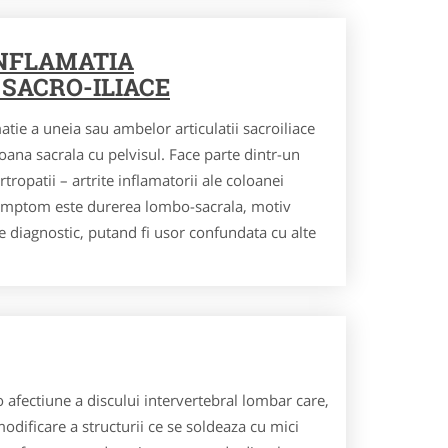
INFLAMATIA
 SACRO-ILIACE
atie a uneia sau ambelor articulatii sacroiliace
loana sacrala cu pelvisul. Face parte dintr-un
ropatii – artrite inflamatorii ale coloanei
 simptom este durerea lombo-sacrala, motiv
 de diagnostic, putand fi usor confundata cu alte
 afectiune a discului intervertebral lombar care,
odificare a structurii ce se soldeaza cu mici