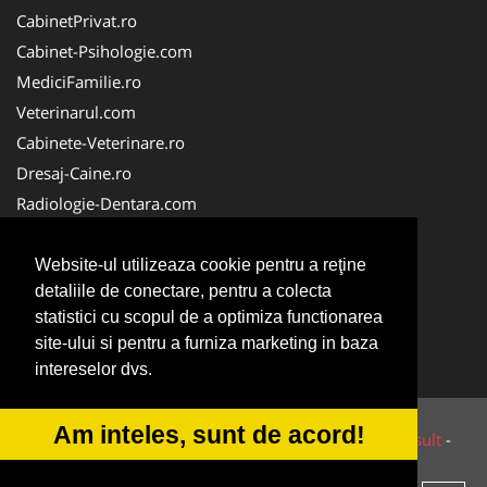
CabinetPrivat.ro
Cabinet-Psihologie.com
MediciFamilie.ro
Veterinarul.com
Cabinete-Veterinare.ro
Dresaj-Caine.ro
Radiologie-Dentara.com
Veterinar-Romania.ro
Cabinet-Individual.ro
Website-ul utilizeaza cookie pentru a reţine
detaliile de conectare, pentru a colecta
Medic-Bun.com
statistici cu scopul de a optimiza functionarea
Oftalmologul.ro
site-ului si pentru a furniza marketing in baza
Stomatologul.com
intereselor dvs.
Am inteles, sunt de acord!
© 2014-2026 Powered by
VilonMedia
&
Tokaido Consult
-
ANPC
SOL