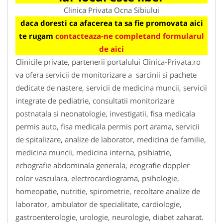
Clinica Privata Ocna Sibiului
daca doresti ca afacerea ta sa fie promovata aici
te rugam
contacteaza-ne completand formularul
de aici
Clinicile private, partenerii portalului Clinica-Privata.ro
va ofera servicii de monitorizare a sarcinii si pachete
dedicate de nastere, servicii de medicina muncii, servicii
integrate de pediatrie, consultatii monitorizare
postnatala si neonatologie, investigatii, fisa medicala
permis auto, fisa medicala permis port arama, servicii
de spitalizare, analize de laborator, medicina de familie,
medicina muncii, medicina interna, psihiatrie,
echografie abdominala generala, ecografie doppler
color vasculara, electrocardiograma, psihologie,
homeopatie, nutritie, spirometrie, recoltare analize de
laborator, ambulator de specialitate, cardiologie,
gastroenterologie, urologie, neurologie, diabet zaharat.