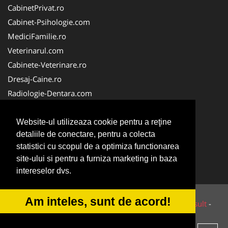
CabinetPrivat.ro
Cabinet-Psihologie.com
MediciFamilie.ro
Veterinarul.com
Cabinete-Veterinare.ro
Dresaj-Caine.ro
Radiologie-Dentara.com
Veterinar-Romania.ro
Cabinet-Individual.ro
Website-ul utilizeaza cookie pentru a reţine
detaliile de conectare, pentru a colecta
Medic-Bun.com
statistici cu scopul de a optimiza functionarea
Oftalmologul.ro
site-ului si pentru a furniza marketing in baza
Stomatologul.com
intereselor dvs.
Am inteles, sunt de acord!
© 2014-2026 Powered by
VilonMedia
&
Tokaido Consult
-
ANPC
SOL