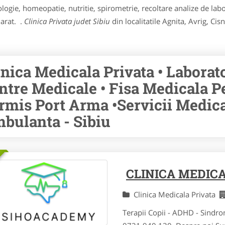
ogie, homeopatie, nutritie, spirometrie, recoltare analize de labo
harat. .
Clinica Privata judet Sibiu
din localitatile Agnita, Avrig, C
inica Medicala Privata • Laborat
ntre Medicale • Fisa Medicala P
rmis Port Arma •Servicii Medical
bulanta - Sibiu
CLINICA MEDICA
Clinica Medicala Privata
Terapii Copii - ADHD - Sindr