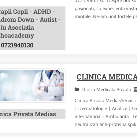
0721.940.130 Despre noi Sunte
pasionati, cu experienta vasta
apii Copii - ADHD -
mintale. Ne-am unit fortele pe
ndrom Down - Autist -
iu Asociatia
ihoacademy
0721940130
CLINICA MEDIC
Clinica Medicala Privata
Clinica Privata MediasServicii
| Dermatologie | Analize | Or
inica Privata Medias
international - Ambulanta Te
neutralizati anti-proteina spik