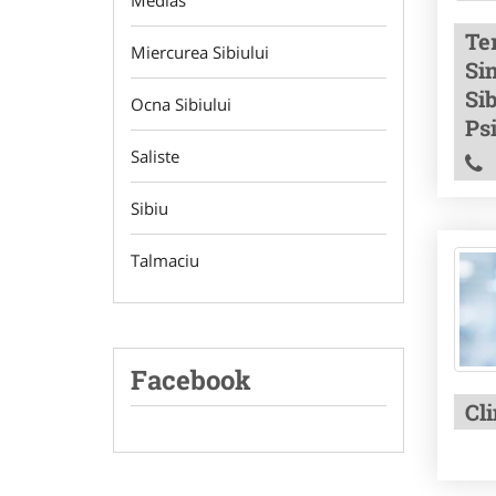
Medias
Ter
Miercurea Sibiului
Si
Sib
Ocna Sibiului
Ps
Saliste
Sibiu
Talmaciu
Facebook
Cl