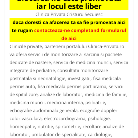
iar locul este liber
Clinica Privata Cristuru Secuiesc
daca doresti ca afacerea ta sa fie promovata aici
te rugam
contacteaza-ne completand formularul
de aici
Clinicile private, partenerii portalului Clinica-Privata.ro
va ofera servicii de monitorizare a sarcinii si pachete
dedicate de nastere, servicii de medicina muncii, servicii
integrate de pediatrie, consultatii monitorizare
postnatala si neonatologie, investigatii, fisa medicala
permis auto, fisa medicala permis port arama, servicii
de spitalizare, analize de laborator, medicina de familie,
medicina muncii, medicina interna, psihiatrie,
echografie abdominala generala, ecografie doppler
color vasculara, electrocardiograma, psihologie,
homeopatie, nutritie, spirometrie, recoltare analize de
laborator, ambulator de specialitate, cardiologie,