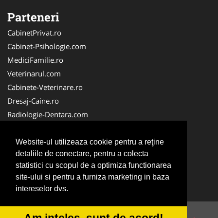
Parteneri
CabinetPrivat.ro
Cabinet-Psihologie.com
MediciFamilie.ro
Veterinarul.com
Cabinete-Veterinare.ro
Dresaj-Caine.ro
Radiologie-Dentara.com
Veterinar-Romania.ro
Cabinet-Individual.ro
Website-ul utilizeaza cookie pentru a reţine
detaliile de conectare, pentru a colecta
Medic-Bun.com
statistici cu scopul de a optimiza functionarea
Oftalmologul.ro
site-ului si pentru a furniza marketing in baza
Stomatologul.com
intereselor dvs.
Am inteles, sunt de acord!