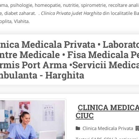
ma, psihologie, homeopatie, nutritie, spirometrie, recoltare anali
e, diabet zaharat. .
Clinica Privata judet Harghita
din localitatile B
lita, Vlahita.
inica Medicala Privata • Laborat
ntre Medicale • Fisa Medicala P
rmis Port Arma •Servicii Medical
bulanta - Harghita
CLINICA MEDIC
CIUC
Clinica Medicala Privata