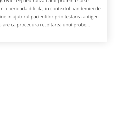
CoVid-19) neutralizati anti-proteina spike
r-o perioada dificila, in contextul pandemiei de
ine in ajutorul pacientilor prin testarea antigen
a are ca procedura recoltarea unui probe...