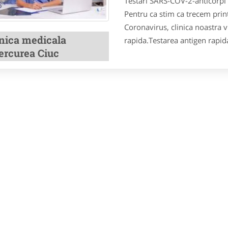
Testari SARS-COV-2-anticorpi (
Pentru ca stim ca trecem print
Coronavirus, clinica noastra v
inica medicala
rapida.Testarea antigen rapid
ercurea Ciuc