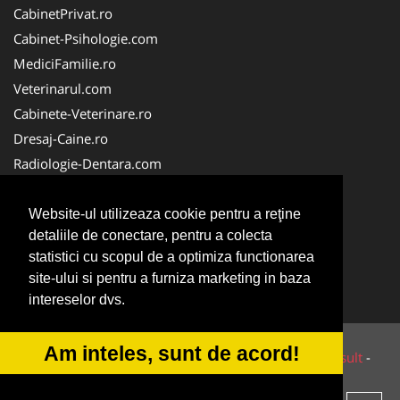
CabinetPrivat.ro
Cabinet-Psihologie.com
MediciFamilie.ro
Veterinarul.com
Cabinete-Veterinare.ro
Dresaj-Caine.ro
Radiologie-Dentara.com
Veterinar-Romania.ro
Cabinet-Individual.ro
Website-ul utilizeaza cookie pentru a reţine
detaliile de conectare, pentru a colecta
Medic-Bun.com
statistici cu scopul de a optimiza functionarea
Oftalmologul.ro
site-ului si pentru a furniza marketing in baza
Stomatologul.com
intereselor dvs.
Am inteles, sunt de acord!
© 2014-2026 Powered by
VilonMedia
&
Tokaido Consult
-
ANPC
SOL