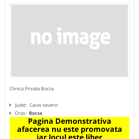
Clinica Privata Bocsa
Judet:
Caras severin
Oras:
Bocsa
Pagina Demonstrativa
afacerea nu este promovata
iar locul este liber