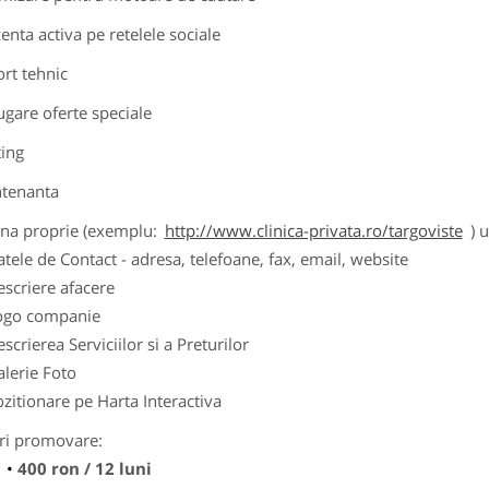
zenta activa pe retelele sociale
ort tehnic
ugare oferte speciale
ting
tenanta
ina proprie (exemplu:
http://www.clinica-privata.ro/targoviste
) 
tele de Contact - adresa, telefoane, fax, email, website
scriere afacere
ogo companie
scrierea Serviciilor si a Preturilor
lerie Foto
zitionare pe Harta Interactiva
ri promovare:
400 ron / 12 luni