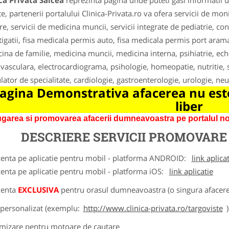
ca Privata Salcea
reprezinta pagina unde puteti gasi informatii u
te, partenerii portalului Clinica-Privata.ro va ofera servicii de mon
re, servicii de medicina muncii, servicii integrate de pediatrie, co
tigatii, fisa medicala permis auto, fisa medicala permis port arama,
ina de familie, medicina muncii, medicina interna, psihiatrie, ec
 vasculara, electrocardiograma, psihologie, homeopatie, nutritie, s
ator de specialitate, cardiologie, gastroenterologie, urologie, ne
agina Demonstrativa afacerea nu este
liber
garea si promovarea afacerii dumneavoastra pe portalul nos
DESCRIERE SERVICII PROMOVAR
zenta pe aplicatie pentru mobil - platforma ANDROID:
link aplica
zenta pe aplicatie pentru mobil - platforma iOS:
link aplicatie
zenta
EXCLUSIVA
pentru orasul dumneavoastra (o singura afacere 
k personalizat (exemplu:
http://www.clinica-privata.ro/targoviste
)
imizare pentru motoare de cautare