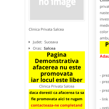
Clini
priva
naste
inves
medic
Clinica Privata Salcea
color
ambul
Judet:
Suceava
P
Oras:
Salcea
Pagina
Adau
Demonstrativa
afacerea nu este
promovata
- pre
iar locul este liber
- pre
Clinica Privata Salcea
- pre
daca doresti ca afacerea ta sa
fie promovata aici te rugam
- lin
contacteaza-ne completand
- opt