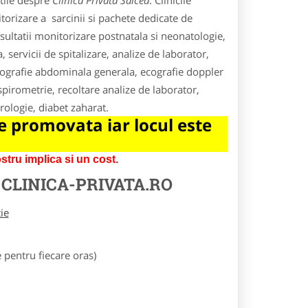
tile despre
Clinica Privata Salcea
. Clinicile
itorizare a sarcinii si pachete dedicate de
nsultatii monitorizare postnatala si neonatologie,
 servicii de spitalizare, analize de laborator,
hografie abdominala generala, ecografie doppler
pirometrie, recoltare analize de laborator,
urologie, diabet zaharat.
 promovata iar locul este
tru implica si un cost.
E
CLINICA-PRIVATA.RO
tie
pentru fiecare oras)