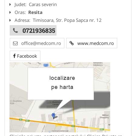
Judet:
Caras severin
Oras:
Resita
Adresa:
Timisoara, Str. Popa Sapca nr. 12
0721936835
office@medcom.ro
www.medcom.ro
Facebook