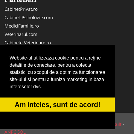
CabinetPrivat.ro
Cabinet-Psihologie.com
MediciFamilie.ro
Veterinarul.com
Cabinete-Veterinare.ro
Dresaj-Caine.ro
Website-ul utilizeaza cookie pentru a reţine
Radiologie-Dentara.com
detaliile de conectare, pentru a colecta
Veterinar-Romania.ro
statistici cu scopul de a optimiza functionarea
Cabinet-Individual.ro
site-ului si pentru a furniza marketing in baza
Medic-Bun.com
intereselor dvs.
Oftalmologul.ro
Stomatologul.com
Am inteles, sunt de acord!
© 2014-2026 Powered by
VilonMedia
&
Tokaido Consult
-
ANPC
SOL