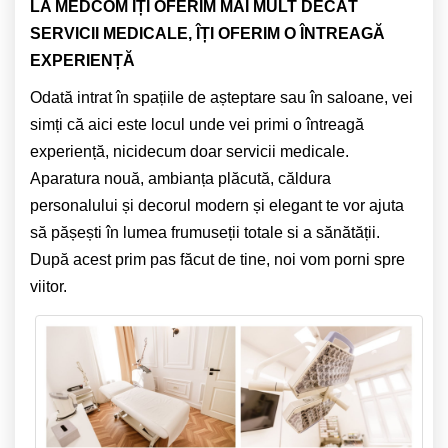
LA MEDCOM ÎȚI OFERIM MAI MULT DECÂT
SERVICII MEDICALE, ÎȚI OFERIM O ÎNTREAGĂ
EXPERIENȚĂ
Odată intrat în spațiile de așteptare sau în saloane, vei
simți că aici este locul unde vei primi o întreagă
experiență, nicidecum doar servicii medicale.
Aparatura nouă, ambianța plăcută, căldura
personalului și decorul modern și elegant te vor ajuta
să pășești în lumea frumuseții totale si a sănătății.
După acest prim pas făcut de tine, noi vom porni spre
viitor.