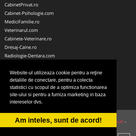
CabinetPrivat.ro
Cabinet-Psihologie.com
MediciFamilie.ro
Veterinarul.com
Cabinete-Veterinare.ro
Dresaj-Caine.ro
Radiologie-Dentara.com
Veterinar-Romania.ro
Cabinet-Individual.ro
Website-ul utilizeaza cookie pentru a reţine
detaliile de conectare, pentru a colecta
Medic-Bun.com
statistici cu scopul de a optimiza functionarea
Oftalmologul.ro
site-ului si pentru a furniza marketing in baza
Stomatologul.com
intereselor dvs.
Am inteles, sunt de acord!
© 2014-2026 Powered by
VilonMedia
&
Tokaido Consult
-
ANPC
SOL