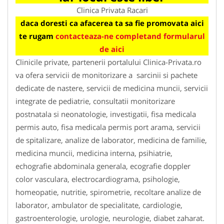
Clinica Privata Racari
daca doresti ca afacerea ta sa fie promovata aici
te rugam
contacteaza-ne completand formularul
de aici
Clinicile private, partenerii portalului Clinica-Privata.ro
va ofera servicii de monitorizare a sarcinii si pachete
dedicate de nastere, servicii de medicina muncii, servicii
integrate de pediatrie, consultatii monitorizare
postnatala si neonatologie, investigatii, fisa medicala
permis auto, fisa medicala permis port arama, servicii
de spitalizare, analize de laborator, medicina de familie,
medicina muncii, medicina interna, psihiatrie,
echografie abdominala generala, ecografie doppler
color vasculara, electrocardiograma, psihologie,
homeopatie, nutritie, spirometrie, recoltare analize de
laborator, ambulator de specialitate, cardiologie,
gastroenterologie, urologie, neurologie, diabet zaharat.