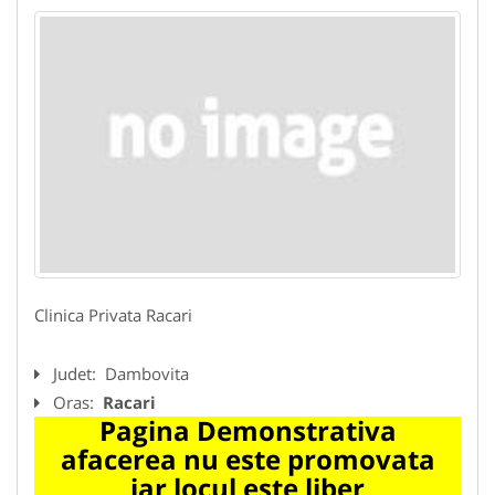
Clinica Privata Racari
Judet:
Dambovita
Oras:
Racari
Pagina Demonstrativa
afacerea nu este promovata
iar locul este liber