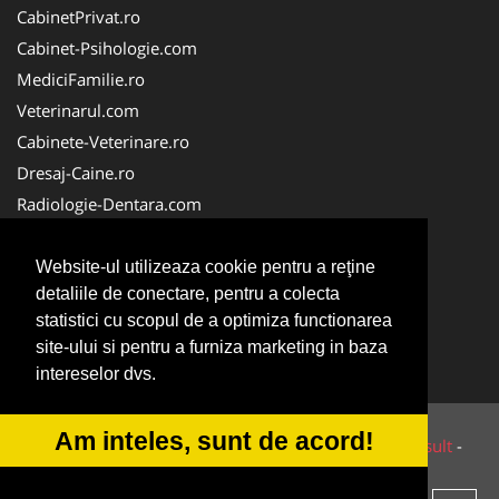
CabinetPrivat.ro
Cabinet-Psihologie.com
MediciFamilie.ro
Veterinarul.com
Cabinete-Veterinare.ro
Dresaj-Caine.ro
Radiologie-Dentara.com
Veterinar-Romania.ro
Cabinet-Individual.ro
Website-ul utilizeaza cookie pentru a reţine
detaliile de conectare, pentru a colecta
Medic-Bun.com
statistici cu scopul de a optimiza functionarea
Oftalmologul.ro
site-ului si pentru a furniza marketing in baza
Stomatologul.com
intereselor dvs.
Am inteles, sunt de acord!
© 2014-2026 Powered by
VilonMedia
&
Tokaido Consult
-
ANPC
SOL