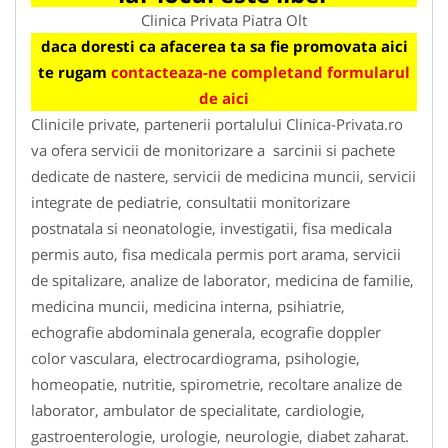
Clinica Privata Piatra Olt
daca doresti ca afacerea ta sa fie promovata aici
te rugam
contacteaza-ne completand formularul
de aici
Clinicile private, partenerii portalului Clinica-Privata.ro
va ofera servicii de monitorizare a sarcinii si pachete
dedicate de nastere, servicii de medicina muncii, servicii
integrate de pediatrie, consultatii monitorizare
postnatala si neonatologie, investigatii, fisa medicala
permis auto, fisa medicala permis port arama, servicii
de spitalizare, analize de laborator, medicina de familie,
medicina muncii, medicina interna, psihiatrie,
echografie abdominala generala, ecografie doppler
color vasculara, electrocardiograma, psihologie,
homeopatie, nutritie, spirometrie, recoltare analize de
laborator, ambulator de specialitate, cardiologie,
gastroenterologie, urologie, neurologie, diabet zaharat.