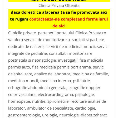
Clinica Privata Oltenita
daca doresti ca afacerea ta sa fie promovata aici
te rugam
contacteaza-ne completand formularul
de aici
Clinicile private, partenerii portalului Clinica-Privata.ro
va ofera servicii de monitorizare a sarcinii si pachete
dedicate de nastere, servicii de medicina muncii, servicii
integrate de pediatrie, consultatii monitorizare
postnatala si neonatologie, investigatii, fisa medicala
permis auto, fisa medicala permis port arama, servicii
de spitalizare, analize de laborator, medicina de familie,
medicina muncii, medicina interna, psihiatrie,
echografie abdominala generala, ecografie doppler
color vasculara, electrocardiograma, psihologie,
homeopatie, nutritie, spirometrie, recoltare analize de
laborator, ambulator de specialitate, cardiologie,
gastroenterologie, urologie, neurologie, diabet zaharat.