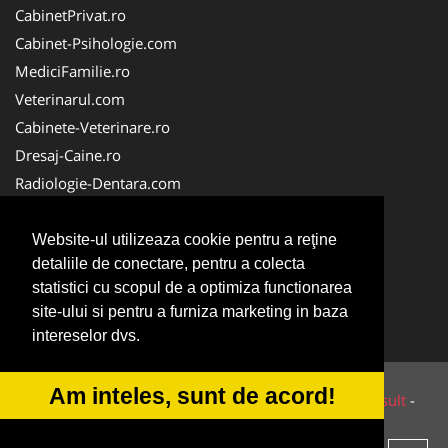
CabinetPrivat.ro
Cabinet-Psihologie.com
MediciFamilie.ro
Veterinarul.com
Cabinete-Veterinare.ro
Dresaj-Caine.ro
Radiologie-Dentara.com
Veterinar-Romania.ro
Cabinet-Individual.ro
Website-ul utilizeaza cookie pentru a reţine
detaliile de conectare, pentru a colecta
Medic-Bun.com
statistici cu scopul de a optimiza functionarea
Oftalmologul.ro
site-ului si pentru a furniza marketing in baza
Stomatologul.com
intereselor dvs.
Am inteles, sunt de acord!
© 2014-2026 Powered by
VilonMedia
&
Tokaido Consult
-
ANPC
SOL