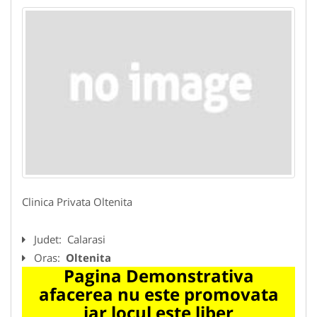
Clinica Privata Oltenita
Judet:
Calarasi
Oras:
Oltenita
Pagina Demonstrativa
afacerea nu este promovata
iar locul este liber