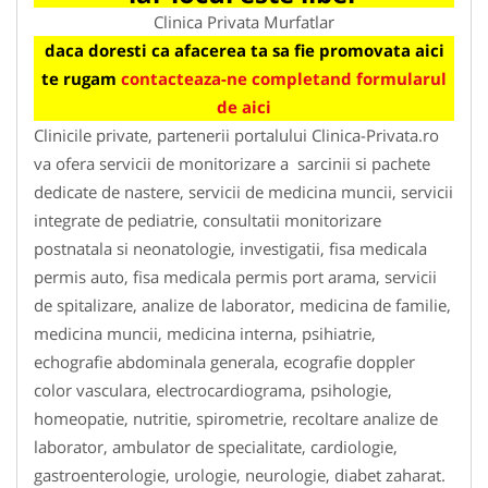
Clinica Privata Murfatlar
daca doresti ca afacerea ta sa fie promovata aici
te rugam
contacteaza-ne completand formularul
de aici
Clinicile private, partenerii portalului Clinica-Privata.ro
va ofera servicii de monitorizare a sarcinii si pachete
dedicate de nastere, servicii de medicina muncii, servicii
integrate de pediatrie, consultatii monitorizare
postnatala si neonatologie, investigatii, fisa medicala
permis auto, fisa medicala permis port arama, servicii
de spitalizare, analize de laborator, medicina de familie,
medicina muncii, medicina interna, psihiatrie,
echografie abdominala generala, ecografie doppler
color vasculara, electrocardiograma, psihologie,
homeopatie, nutritie, spirometrie, recoltare analize de
laborator, ambulator de specialitate, cardiologie,
gastroenterologie, urologie, neurologie, diabet zaharat.