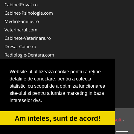
CabinetPrivat.ro
Cabinet-Psihologie.com
MediciFamilie.ro
Veterinarul.com
Cabinete-Veterinare.ro
Dresaj-Caine.ro
Radiologie-Dentara.com
Veterinar-Romania.ro
Cabinet-Individual.ro
Website-ul utilizeaza cookie pentru a reţine
detaliile de conectare, pentru a colecta
Medic-Bun.com
statistici cu scopul de a optimiza functionarea
Oftalmologul.ro
site-ului si pentru a furniza marketing in baza
Stomatologul.com
intereselor dvs.
Am inteles, sunt de acord!
© 2014-2026 Powered by
VilonMedia
&
Tokaido Consult
-
ANPC
SOL