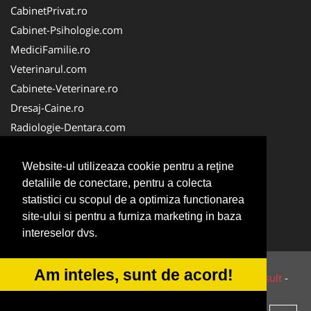
CabinetPrivat.ro
Cabinet-Psihologie.com
MediciFamilie.ro
Veterinarul.com
Cabinete-Veterinare.ro
Dresaj-Caine.ro
Radiologie-Dentara.com
Veterinar-Romania.ro
Cabinet-Individual.ro
Website-ul utilizeaza cookie pentru a reţine
detaliile de conectare, pentru a colecta
Medic-Bun.com
statistici cu scopul de a optimiza functionarea
Oftalmologul.ro
site-ului si pentru a furniza marketing in baza
Stomatologul.com
intereselor dvs.
Am inteles, sunt de acord!
© 2014-2026 Powered by
VilonMedia
&
Tokaido Consult
-
ANPC
SOL