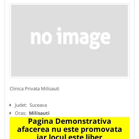
Clinica Privata Milisauti
Judet:
Suceava
Oras:
Milisauti
Pagina Demonstrativa
afacerea nu este promovata
iar locul este liber