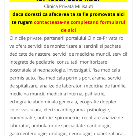
Clinica Privata Milisauti
daca doresti ca afacerea ta sa fie promovata aici
te rugam
contacteaza-ne completand formularul
de aici
Clinicile private, partenerii portalului Clinica-Privata.ro
va ofera servicii de monitorizare a sarcinii si pachete
dedicate de nastere, servicii de medicina muncii, servicii
integrate de pediatrie, consultatii monitorizare
postnatala si neonatologie, investigatii, fisa medicala
permis auto, fisa medicala permis port arama, servicii
de spitalizare, analize de laborator, medicina de familie,
medicina muncii, medicina interna, psihiatrie,
echografie abdominala generala, ecografie doppler
color vasculara, electrocardiograma, psihologie,
homeopatie, nutritie, spirometrie, recoltare analize de
laborator, ambulator de specialitate, cardiologie,
gastroenterologie, urologie, neurologie, diabet zaharat.