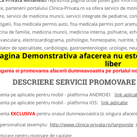
ca Privata Mihailesti
reprezinta pagina unde puteti gasi informa
te, partenerii portalului Clinica-Privata.ro va ofera servicii de mon
re, servicii de medicina muncii, servicii integrate de pediatrie, co
tigatii, fisa medicala permis auto, fisa medicala permis port arama,
ina de familie, medicina muncii, medicina interna, psihiatrie, ec
 vasculara, electrocardiograma, psihologie, homeopatie, nutritie, s
ator de specialitate, cardiologie, gastroenterologie, urologie, ne
agina Demonstrativa afacerea nu este
liber
garea si promovarea afacerii dumneavoastra pe portalul nos
DESCRIERE SERVICII PROMOVAR
zenta pe aplicatie pentru mobil - platforma ANDROID:
link aplica
zenta pe aplicatie pentru mobil - platforma iOS:
link aplicatie
zenta
EXCLUSIVA
pentru orasul dumneavoastra (o singura afacere 
k personalizat (exemplu:
http://www.clinica-privata.ro/targoviste
)
imizare pentru motoare de cautare