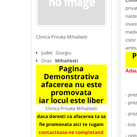
Clini
priva
naste
inves
medic
Clinica Privata Mihailesti
color
ambul
Judet:
Giurgiu
P
Oras:
Mihailesti
Pagina
Adau
Demonstrativa
afacerea nu este
promovata
- pre
iar locul este liber
- pre
Clinica Privata Mihailesti
- pre
daca doresti ca afacerea ta sa
fie promovata aici te rugam
- lin
contacteaza-ne completand
- opt