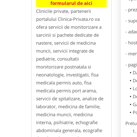
formularul de aici
- pre
Clinicile private, partenerii
portalului Clinica-Privata.ro va
- sup
ofera servicii de monitorizare a
- ada
sarcinii si pachete dedicate de
- hos
nastere, servicii de medicina
muncii, servicii integrate de
- men
pediatrie, consultatii
- pag
monitorizare postnatala si
Da
neonatologie, investigatii, fisa
De
medicala permis auto, fisa
L
medicala permis port arama,
De
servicii de spitalizare, analize de
Ga
laborator, medicina de familie,
Po
medicina muncii, medicina
interna, psihiatrie, echografie
Pretu
abdominala generala, ecografie