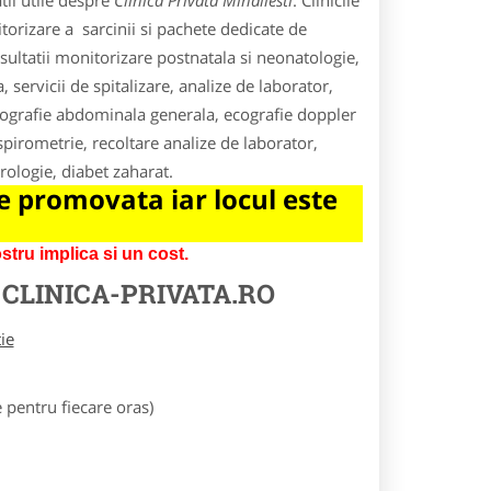
tii utile despre
Clinica Privata Mihailesti
. Clinicile
itorizare a sarcinii si pachete dedicate de
nsultatii monitorizare postnatala si neonatologie,
 servicii de spitalizare, analize de laborator,
hografie abdominala generala, ecografie doppler
pirometrie, recoltare analize de laborator,
urologie, diabet zaharat.
 promovata iar locul este
tru implica si un cost.
E
CLINICA-PRIVATA.RO
tie
pentru fiecare oras)