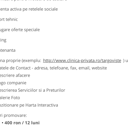
zenta activa pe retelele sociale
ort tehnic
ugare oferte speciale
ting
tenanta
ina proprie (exemplu:
http://www.clinica-privata.ro/targoviste
) 
tele de Contact - adresa, telefoane, fax, email, website
scriere afacere
ogo companie
scrierea Serviciilor si a Preturilor
lerie Foto
zitionare pe Harta Interactiva
ri promovare:
400 ron / 12 luni