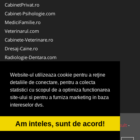
CabinetPrivat.ro
Cabinet-Psihologie.com
MediciFamilie.ro
Veterinarul.com
Cabinete-Veterinare.ro
Dresaj-Caine.ro
Radiologie-Dentara.com
Veterinar-Romania.ro
Cabinet-Individual.ro
Website-ul utilizeaza cookie pentru a reţine
detaliile de conectare, pentru a colecta
Medic-Bun.com
statistici cu scopul de a optimiza functionarea
Oftalmologul.ro
site-ului si pentru a furniza marketing in baza
Stomatologul.com
intereselor dvs.
Am inteles, sunt de acord!
© 2014-2026 Powered by
VilonMedia
&
Tokaido Consult
-
ANPC
SOL