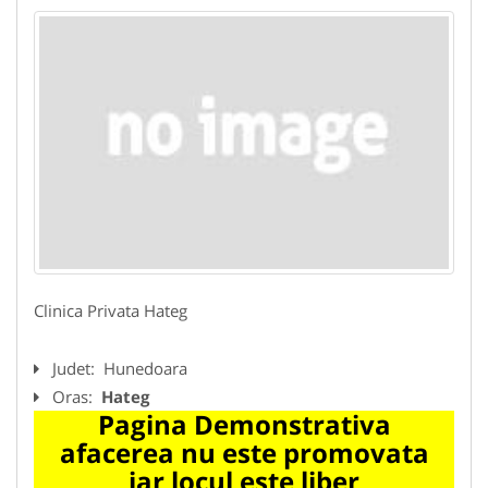
Clinica Privata Hateg
Judet:
Hunedoara
Oras:
Hateg
Pagina Demonstrativa
afacerea nu este promovata
iar locul este liber