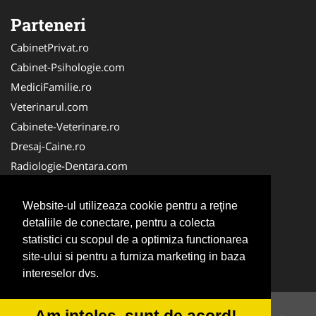
Parteneri
CabinetPrivat.ro
Cabinet-Psihologie.com
MediciFamilie.ro
Veterinarul.com
Cabinete-Veterinare.ro
Dresaj-Caine.ro
Radiologie-Dentara.com
Veterinar-Romania.ro
Cabinet-Individual.ro
Website-ul utilizeaza cookie pentru a reţine
detaliile de conectare, pentru a colecta
Medic-Bun.com
statistici cu scopul de a optimiza functionarea
Oftalmologul.ro
site-ului si pentru a furniza marketing in baza
Stomatologul.com
intereselor dvs.
Am inteles, sunt de acord!