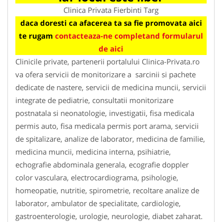
Clinica Privata Fierbinti Targ
daca doresti ca afacerea ta sa fie promovata aici
te rugam
contacteaza-ne completand formularul
de aici
Clinicile private, partenerii portalului Clinica-Privata.ro
va ofera servicii de monitorizare a sarcinii si pachete
dedicate de nastere, servicii de medicina muncii, servicii
integrate de pediatrie, consultatii monitorizare
postnatala si neonatologie, investigatii, fisa medicala
permis auto, fisa medicala permis port arama, servicii
de spitalizare, analize de laborator, medicina de familie,
medicina muncii, medicina interna, psihiatrie,
echografie abdominala generala, ecografie doppler
color vasculara, electrocardiograma, psihologie,
homeopatie, nutritie, spirometrie, recoltare analize de
laborator, ambulator de specialitate, cardiologie,
gastroenterologie, urologie, neurologie, diabet zaharat.