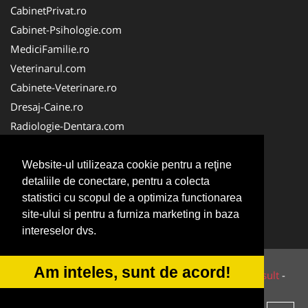
CabinetPrivat.ro
Cabinet-Psihologie.com
MediciFamilie.ro
Veterinarul.com
Cabinete-Veterinare.ro
Dresaj-Caine.ro
Radiologie-Dentara.com
Veterinar-Romania.ro
Cabinet-Individual.ro
Website-ul utilizeaza cookie pentru a reţine
detaliile de conectare, pentru a colecta
Medic-Bun.com
statistici cu scopul de a optimiza functionarea
Oftalmologul.ro
site-ului si pentru a furniza marketing in baza
Stomatologul.com
intereselor dvs.
Am inteles, sunt de acord!
© 2014-2026 Powered by
VilonMedia
&
Tokaido Consult
-
ANPC
SOL