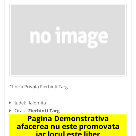
Clinica Privata Fierbinti Targ
Judet:
Ialomita
Oras:
Fierbinti Targ
Pagina Demonstrativa
afacerea nu este promovata
iar locul este liber