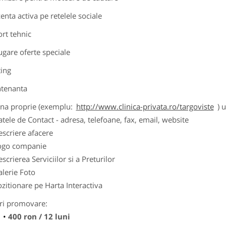
zenta activa pe retelele sociale
ort tehnic
ugare oferte speciale
ting
tenanta
ina proprie (exemplu:
http://www.clinica-privata.ro/targoviste
) 
tele de Contact - adresa, telefoane, fax, email, website
scriere afacere
ogo companie
scrierea Serviciilor si a Preturilor
lerie Foto
zitionare pe Harta Interactiva
ri promovare:
400 ron / 12 luni