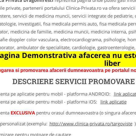
ca Privata Dragomiresti
reprezinta pagina unde puteti gasi info
cile private, partenerii portalului Clinica-Privata.ro va ofera servic
stere, servicii de medicina muncii, servicii integrate de pediatrie,
tologie, investigatii, fisa medicala permis auto, fisa medicala perm
ator, medicina de familie, medicina muncii, medicina interna, psi
afie doppler color vasculara, electrocardiograma, psihologie, home
borator, ambulator de specialitate, cardiologie, gastroenterologie
agina Demonstrativa afacerea nu este
liber
garea si promovarea afacerii dumneavoastra pe portalul nos
DESCRIERE SERVICII PROMOVAR
zenta pe aplicatie pentru mobil - platforma ANDROID:
link aplica
zenta pe aplicatie pentru mobil - platforma iOS:
link aplicatie
zenta
EXCLUSIVA
pentru orasul dumneavoastra (o singura afacere 
k personalizat (exemplu:
http://www.clinica-privata.ro/targoviste
)
imizare pentru motoare de cautare