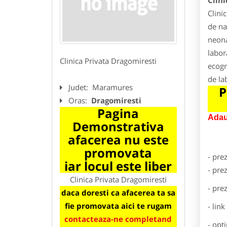
Clini
Clini
de na
neona
labor
Clinica Privata Dragomiresti
ecogr
de la
Judet:
Maramures
P
Oras:
Dragomiresti
Pagina
Adau
Demonstrativa
afacerea nu este
promovata
- pre
iar locul este liber
- pre
Clinica Privata Dragomiresti
- pre
daca doresti ca afacerea ta sa
fie promovata aici te rugam
- lin
contacteaza-ne completand
- opt