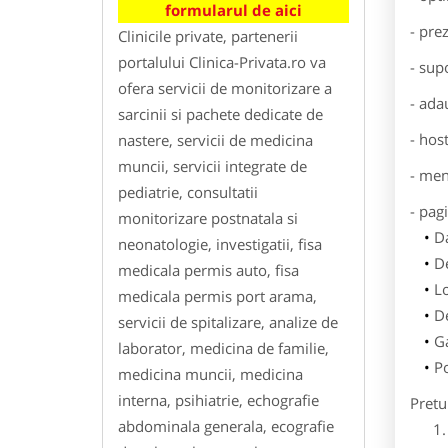
formularul de aici
- pre
Clinicile private, partenerii
portalului Clinica-Privata.ro va
- sup
ofera servicii de monitorizare a
- ada
sarcinii si pachete dedicate de
- hos
nastere, servicii de medicina
muncii, servicii integrate de
- men
pediatrie, consultatii
- pag
monitorizare postnatala si
Da
neonatologie, investigatii, fisa
De
medicala permis auto, fisa
L
medicala permis port arama,
De
servicii de spitalizare, analize de
Ga
laborator, medicina de familie,
Po
medicina muncii, medicina
interna, psihiatrie, echografie
Pretu
abdominala generala, ecografie