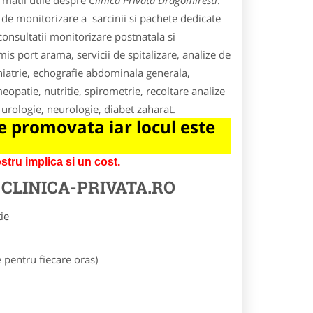
rmatii utile despre
Clinica Privata Dragomiresti
.
ii de monitorizare a sarcinii si pachete dedicate
 consultatii monitorizare postnatala si
is port arama, servicii de spitalizare, analize de
hiatrie, echografie abdominala generala,
opatie, nutritie, spirometrie, recoltare analize
, urologie, neurologie, diabet zaharat.
 promovata iar locul este
tru implica si un cost.
E
CLINICA-PRIVATA.RO
tie
pentru fiecare oras)