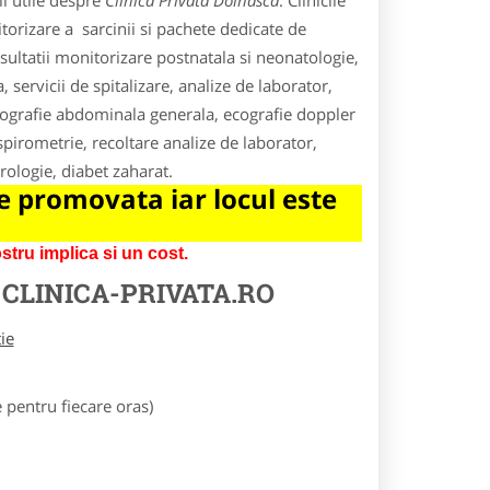
i utile despre
Clinica Privata Dolhasca
. Clinicile
itorizare a sarcinii si pachete dedicate de
nsultatii monitorizare postnatala si neonatologie,
 servicii de spitalizare, analize de laborator,
hografie abdominala generala, ecografie doppler
pirometrie, recoltare analize de laborator,
urologie, diabet zaharat.
 promovata iar locul este
tru implica si un cost.
E
CLINICA-PRIVATA.RO
tie
pentru fiecare oras)