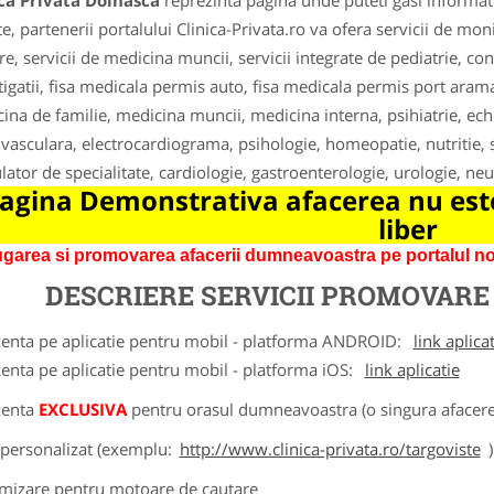
ca Privata Dolhasca
reprezinta pagina unde puteti gasi informati
te, partenerii portalului Clinica-Privata.ro va ofera servicii de mon
re, servicii de medicina muncii, servicii integrate de pediatrie, co
tigatii, fisa medicala permis auto, fisa medicala permis port arama,
ina de familie, medicina muncii, medicina interna, psihiatrie, ec
 vasculara, electrocardiograma, psihologie, homeopatie, nutritie, s
ator de specialitate, cardiologie, gastroenterologie, urologie, ne
agina Demonstrativa afacerea nu este
liber
garea si promovarea afacerii dumneavoastra pe portalul nos
DESCRIERE SERVICII PROMOVAR
zenta pe aplicatie pentru mobil - platforma ANDROID:
link aplica
zenta pe aplicatie pentru mobil - platforma iOS:
link aplicatie
zenta
EXCLUSIVA
pentru orasul dumneavoastra (o singura afacere 
k personalizat (exemplu:
http://www.clinica-privata.ro/targoviste
)
imizare pentru motoare de cautare