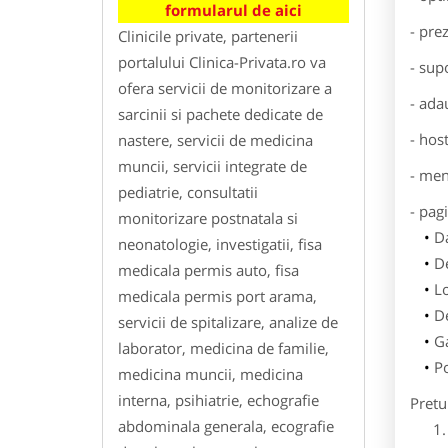
formularul de aici
- pre
Clinicile private, partenerii
portalului Clinica-Privata.ro va
- sup
ofera servicii de monitorizare a
- ada
sarcinii si pachete dedicate de
- hos
nastere, servicii de medicina
muncii, servicii integrate de
- men
pediatrie, consultatii
- pag
monitorizare postnatala si
Da
neonatologie, investigatii, fisa
De
medicala permis auto, fisa
L
medicala permis port arama,
De
servicii de spitalizare, analize de
Ga
laborator, medicina de familie,
Po
medicina muncii, medicina
interna, psihiatrie, echografie
Pretu
abdominala generala, ecografie