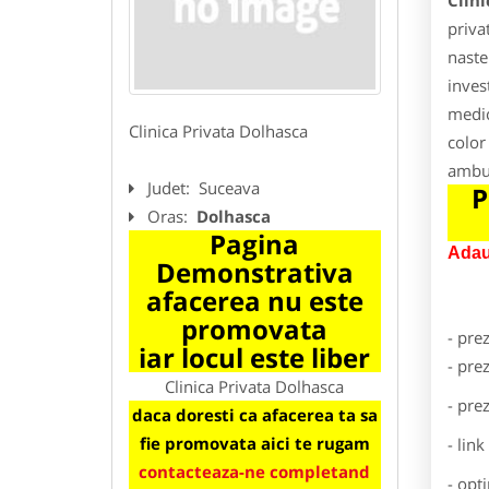
Clini
priva
naste
inves
medic
Clinica Privata Dolhasca
color
ambul
Judet:
Suceava
P
Oras:
Dolhasca
Pagina
Adau
Demonstrativa
afacerea nu este
promovata
- pre
iar locul este liber
- pre
Clinica Privata Dolhasca
- pre
daca doresti ca afacerea ta sa
fie promovata aici te rugam
- lin
contacteaza-ne completand
- opt