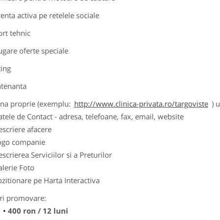
zenta activa pe retelele sociale
ort tehnic
ugare oferte speciale
ting
tenanta
ina proprie (exemplu:
http://www.clinica-privata.ro/targoviste
) 
tele de Contact - adresa, telefoane, fax, email, website
scriere afacere
ogo companie
scrierea Serviciilor si a Preturilor
lerie Foto
zitionare pe Harta Interactiva
ri promovare:
400 ron / 12 luni