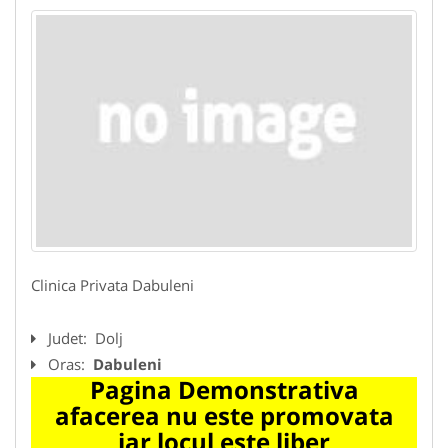
Clinica Privata Dabuleni
Judet:
Dolj
Oras:
Dabuleni
Pagina Demonstrativa
afacerea nu este promovata
iar locul este liber