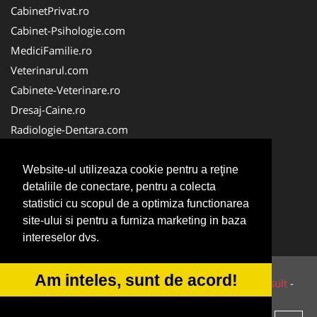
CabinetPrivat.ro
Cabinet-Psihologie.com
MediciFamilie.ro
Veterinarul.com
Cabinete-Veterinare.ro
Dresaj-Caine.ro
Radiologie-Dentara.com
Veterinar-Romania.ro
Cabinet-Individual.ro
Website-ul utilizeaza cookie pentru a reţine
detaliile de conectare, pentru a colecta
Medic-Bun.com
statistici cu scopul de a optimiza functionarea
Oftalmologul.ro
site-ului si pentru a furniza marketing in baza
Stomatologul.com
intereselor dvs.
Am inteles, sunt de acord!
© 2014-2026 Powered by
VilonMedia
&
Tokaido Consult
-
ANPC
SOL