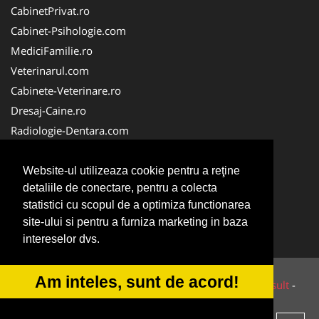
CabinetPrivat.ro
Cabinet-Psihologie.com
MediciFamilie.ro
Veterinarul.com
Cabinete-Veterinare.ro
Dresaj-Caine.ro
Radiologie-Dentara.com
Veterinar-Romania.ro
Cabinet-Individual.ro
Website-ul utilizeaza cookie pentru a reţine
detaliile de conectare, pentru a colecta
Medic-Bun.com
statistici cu scopul de a optimiza functionarea
Oftalmologul.ro
site-ului si pentru a furniza marketing in baza
Stomatologul.com
intereselor dvs.
Am inteles, sunt de acord!
© 2014-2026 Powered by
VilonMedia
&
Tokaido Consult
-
ANPC
SOL