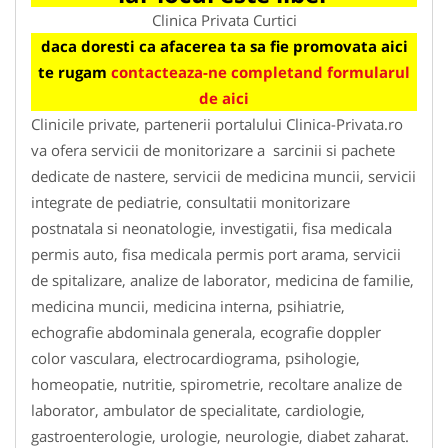
Clinica Privata Curtici
daca doresti ca afacerea ta sa fie promovata aici
te rugam
contacteaza-ne completand formularul
de aici
Clinicile private, partenerii portalului Clinica-Privata.ro
va ofera servicii de monitorizare a sarcinii si pachete
dedicate de nastere, servicii de medicina muncii, servicii
integrate de pediatrie, consultatii monitorizare
postnatala si neonatologie, investigatii, fisa medicala
permis auto, fisa medicala permis port arama, servicii
de spitalizare, analize de laborator, medicina de familie,
medicina muncii, medicina interna, psihiatrie,
echografie abdominala generala, ecografie doppler
color vasculara, electrocardiograma, psihologie,
homeopatie, nutritie, spirometrie, recoltare analize de
laborator, ambulator de specialitate, cardiologie,
gastroenterologie, urologie, neurologie, diabet zaharat.