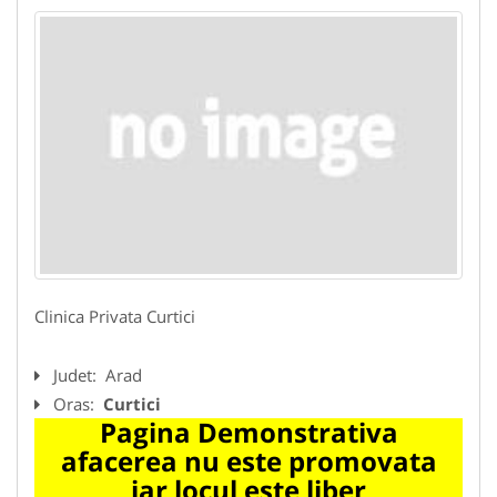
Clinica Privata Curtici
Judet:
Arad
Oras:
Curtici
Pagina Demonstrativa
afacerea nu este promovata
iar locul este liber