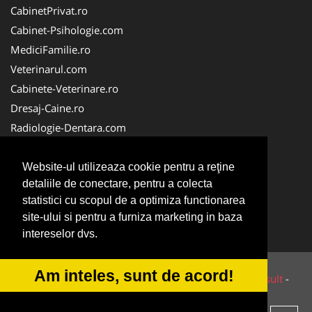
CabinetPrivat.ro
Cabinet-Psihologie.com
MediciFamilie.ro
Veterinarul.com
Cabinete-Veterinare.ro
Dresaj-Caine.ro
Radiologie-Dentara.com
Veterinar-Romania.ro
Cabinet-Individual.ro
Website-ul utilizeaza cookie pentru a reţine
detaliile de conectare, pentru a colecta
Medic-Bun.com
statistici cu scopul de a optimiza functionarea
Oftalmologul.ro
site-ului si pentru a furniza marketing in baza
Stomatologul.com
intereselor dvs.
Am inteles, sunt de acord!
© 2014-2026 Powered by
VilonMedia
&
Tokaido Consult
-
ANPC
SOL