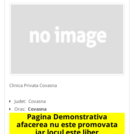
Clinica Privata Covasna
Judet:
Covasna
Oras:
Covasna
Pagina Demonstrativa
afacerea nu este promovata
iar locul este liber