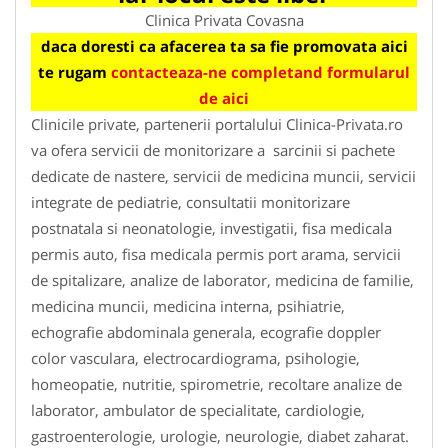
Clinica Privata Covasna
daca doresti ca afacerea ta sa fie promovata aici
te rugam
contacteaza-ne completand formularul
de aici
Clinicile private, partenerii portalului Clinica-Privata.ro
va ofera servicii de monitorizare a sarcinii si pachete
dedicate de nastere, servicii de medicina muncii, servicii
integrate de pediatrie, consultatii monitorizare
postnatala si neonatologie, investigatii, fisa medicala
permis auto, fisa medicala permis port arama, servicii
de spitalizare, analize de laborator, medicina de familie,
medicina muncii, medicina interna, psihiatrie,
echografie abdominala generala, ecografie doppler
color vasculara, electrocardiograma, psihologie,
homeopatie, nutritie, spirometrie, recoltare analize de
laborator, ambulator de specialitate, cardiologie,
gastroenterologie, urologie, neurologie, diabet zaharat.