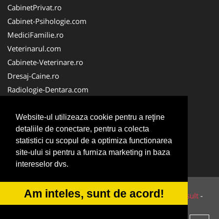
CabinetPrivat.ro
Cabinet-Psihologie.com
MediciFamilie.ro
Veterinarul.com
Cabinete-Veterinare.ro
Dresaj-Caine.ro
Radiologie-Dentara.com
Veterinar-Romania.ro
Cabinet-Individual.ro
Website-ul utilizeaza cookie pentru a reţine
detaliile de conectare, pentru a colecta
Medic-Bun.com
statistici cu scopul de a optimiza functionarea
Oftalmologul.ro
site-ului si pentru a furniza marketing in baza
Stomatologul.com
intereselor dvs.
Am inteles, sunt de acord!
© 2014-2026 Powered by
VilonMedia
&
Tokaido Consult
-
ANPC
SOL