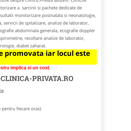
 utile despre
Clinica Privata Busteni
. Clinicile
itorizare a sarcinii si pachete dedicate de
nsultatii monitorizare postnatala si neonatologie,
 servicii de spitalizare, analize de laborator,
hografie abdominala generala, ecografie doppler
pirometrie, recoltare analize de laborator,
urologie, diabet zaharat.
 promovata iar locul este
tru implica si un cost.
E
CLINICA-PRIVATA.RO
tie
pentru fiecare oras)