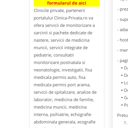
formularul de aici
- pre
Clinicile private, partenerii
portalului Clinica-Privata.ro va
- sup
ofera servicii de monitorizare a
- ada
sarcinii si pachete dedicate de
- hos
nastere, servicii de medicina
muncii, servicii integrate de
- men
pediatrie, consultatii
- pag
monitorizare postnatala si
Da
neonatologie, investigatii, fisa
De
medicala permis auto, fisa
L
medicala permis port arama,
De
servicii de spitalizare, analize de
Ga
laborator, medicina de familie,
Po
medicina muncii, medicina
interna, psihiatrie, echografie
Pretu
abdominala generala, ecografie