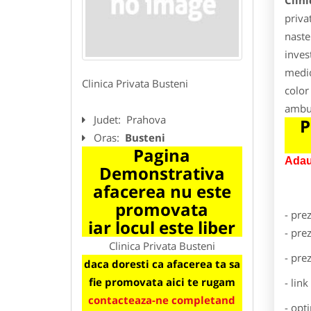
Clini
priva
naste
inves
medic
Clinica Privata Busteni
color
ambul
Judet:
Prahova
P
Oras:
Busteni
Pagina
Adau
Demonstrativa
afacerea nu este
promovata
- pre
iar locul este liber
- pre
Clinica Privata Busteni
- pre
daca doresti ca afacerea ta sa
fie promovata aici te rugam
- lin
contacteaza-ne completand
- opt