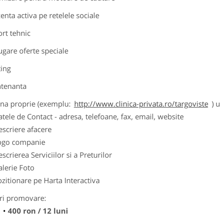
zenta activa pe retelele sociale
ort tehnic
ugare oferte speciale
ting
tenanta
ina proprie (exemplu:
http://www.clinica-privata.ro/targoviste
) 
tele de Contact - adresa, telefoane, fax, email, website
scriere afacere
ogo companie
scrierea Serviciilor si a Preturilor
lerie Foto
zitionare pe Harta Interactiva
ri promovare:
400 ron / 12 luni