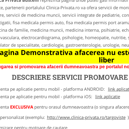
ca Privata Busteni
reprezinta pagina unde puteti gasi informatii
te, partenerii portalului Clinica-Privata.ro va ofera servicii de mon
re, servicii de medicina muncii, servicii integrate de pediatrie, co
tigatii, fisa medicala permis auto, fisa medicala permis port arama,
ina de familie, medicina muncii, medicina interna, psihiatrie, ec
 vasculara, electrocardiograma, psihologie, homeopatie, nutritie, s
ator de specialitate, cardiologie, gastroenterologie, urologie, ne
agina Demonstrativa afacerea nu este
liber
garea si promovarea afacerii dumneavoastra pe portalul nos
DESCRIERE SERVICII PROMOVAR
zenta pe aplicatie pentru mobil - platforma ANDROID:
link aplica
zenta pe aplicatie pentru mobil - platforma iOS:
link aplicatie
zenta
EXCLUSIVA
pentru orasul dumneavoastra (o singura afacere 
k personalizat (exemplu:
http://www.clinica-privata.ro/targoviste
)
imizare pentru motoare de cautare