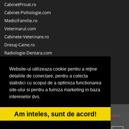
CabinetPrivat.ro
Cabinet-Psihologie.com
MediciFamilie.ro
Veterinarul.com
Cabinete-Veterinare.ro
Dresaj-Caine.ro
Radiologie-Dentara.com
Veterinar-Romania.ro
Cabinet-Individual.ro
Website-ul utilizeaza cookie pentru a reţine
detaliile de conectare, pentru a colecta
Medic-Bun.com
statistici cu scopul de a optimiza functionarea
Oftalmologul.ro
site-ului si pentru a furniza marketing in baza
Stomatologul.com
intereselor dvs.
Am inteles, sunt de acord!
© 2014-2026 Powered by
VilonMedia
&
Tokaido Consult
-
ANPC
SOL