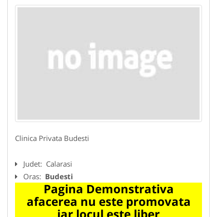
Clinica Privata Budesti
Judet:
Calarasi
Oras:
Budesti
Pagina Demonstrativa
afacerea nu este promovata
iar locul este liber