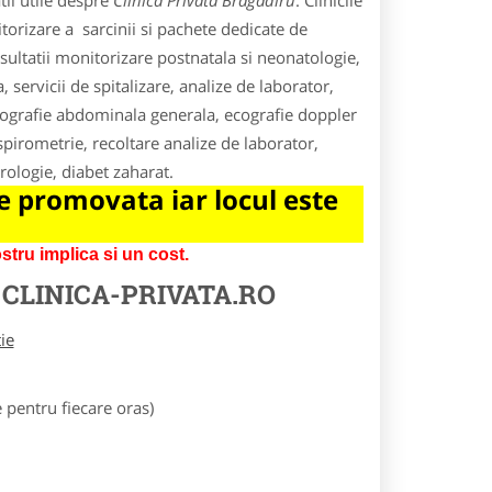
ii utile despre
Clinica Privata Bragadiru
. Clinicile
itorizare a sarcinii si pachete dedicate de
nsultatii monitorizare postnatala si neonatologie,
 servicii de spitalizare, analize de laborator,
hografie abdominala generala, ecografie doppler
pirometrie, recoltare analize de laborator,
urologie, diabet zaharat.
 promovata iar locul este
tru implica si un cost.
E
CLINICA-PRIVATA.RO
tie
pentru fiecare oras)