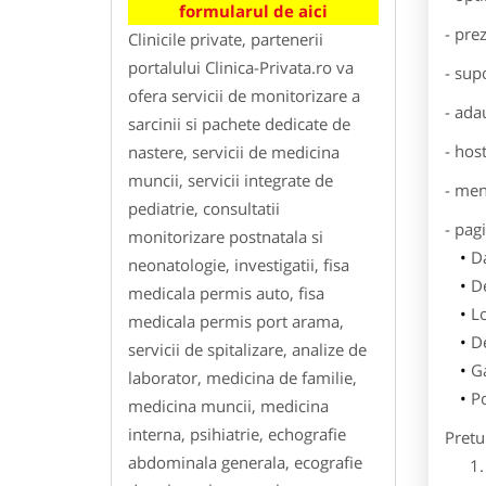
formularul de aici
- pre
Clinicile private, partenerii
portalului Clinica-Privata.ro va
- sup
ofera servicii de monitorizare a
- ada
sarcinii si pachete dedicate de
- hos
nastere, servicii de medicina
muncii, servicii integrate de
- men
pediatrie, consultatii
- pag
monitorizare postnatala si
Da
neonatologie, investigatii, fisa
De
medicala permis auto, fisa
L
medicala permis port arama,
De
servicii de spitalizare, analize de
Ga
laborator, medicina de familie,
Po
medicina muncii, medicina
interna, psihiatrie, echografie
Pretu
abdominala generala, ecografie