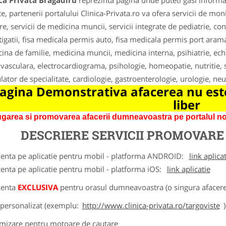
ca Privata Bragadiru
reprezinta pagina unde puteti gasi informat
te, partenerii portalului Clinica-Privata.ro va ofera servicii de mon
re, servicii de medicina muncii, servicii integrate de pediatrie, co
tigatii, fisa medicala permis auto, fisa medicala permis port arama,
ina de familie, medicina muncii, medicina interna, psihiatrie, ec
 vasculara, electrocardiograma, psihologie, homeopatie, nutritie, s
ator de specialitate, cardiologie, gastroenterologie, urologie, ne
agina Demonstrativa afacerea nu este
liber
garea si promovarea afacerii dumneavoastra pe portalul nos
DESCRIERE SERVICII PROMOVAR
zenta pe aplicatie pentru mobil - platforma ANDROID:
link aplica
zenta pe aplicatie pentru mobil - platforma iOS:
link aplicatie
zenta
EXCLUSIVA
pentru orasul dumneavoastra (o singura afacere 
k personalizat (exemplu:
http://www.clinica-privata.ro/targoviste
)
imizare pentru motoare de cautare