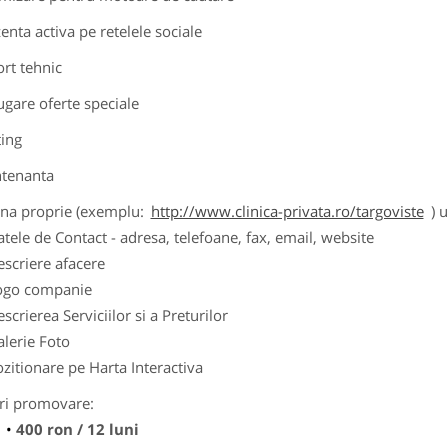
zenta activa pe retelele sociale
ort tehnic
ugare oferte speciale
ting
tenanta
ina proprie (exemplu:
http://www.clinica-privata.ro/targoviste
) 
tele de Contact - adresa, telefoane, fax, email, website
scriere afacere
ogo companie
scrierea Serviciilor si a Preturilor
lerie Foto
zitionare pe Harta Interactiva
ri promovare:
400 ron / 12 luni