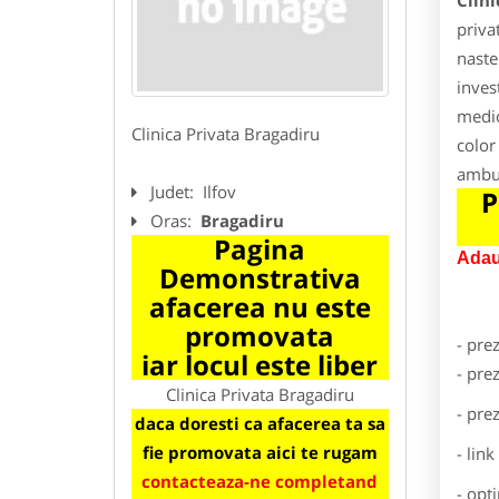
Clini
priva
naste
inves
medic
Clinica Privata Bragadiru
color
ambul
Judet:
Ilfov
P
Oras:
Bragadiru
Pagina
Adau
Demonstrativa
afacerea nu este
promovata
- pre
iar locul este liber
- pre
Clinica Privata Bragadiru
- pre
daca doresti ca afacerea ta sa
fie promovata aici te rugam
- lin
contacteaza-ne completand
- opt