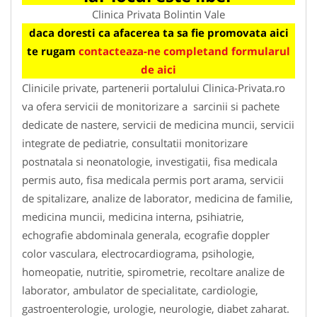
Clinica Privata Bolintin Vale
daca doresti ca afacerea ta sa fie promovata aici
te rugam
contacteaza-ne completand formularul
de aici
Clinicile private, partenerii portalului Clinica-Privata.ro
va ofera servicii de monitorizare a sarcinii si pachete
dedicate de nastere, servicii de medicina muncii, servicii
integrate de pediatrie, consultatii monitorizare
postnatala si neonatologie, investigatii, fisa medicala
permis auto, fisa medicala permis port arama, servicii
de spitalizare, analize de laborator, medicina de familie,
medicina muncii, medicina interna, psihiatrie,
echografie abdominala generala, ecografie doppler
color vasculara, electrocardiograma, psihologie,
homeopatie, nutritie, spirometrie, recoltare analize de
laborator, ambulator de specialitate, cardiologie,
gastroenterologie, urologie, neurologie, diabet zaharat.