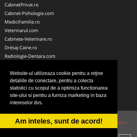
CabinetPrivat.ro
Cabinet-Psihologie.com
MediciFamilie.ro
Veterinarul.com
Cabinete-Veterinare.ro
Dresaj-Caine.ro
Radiologie-Dentara.com
Veterinar-Romania.ro
Cabinet-Individual.ro
Website-ul utilizeaza cookie pentru a reţine
detaliile de conectare, pentru a colecta
Medic-Bun.com
statistici cu scopul de a optimiza functionarea
Oftalmologul.ro
site-ului si pentru a furniza marketing in baza
Stomatologul.com
intereselor dvs.
Am inteles, sunt de acord!
© 2014-2026 Powered by
VilonMedia
&
Tokaido Consult
-
ANPC
SOL