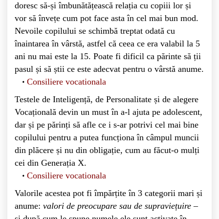
doresc să-și îmbunătățească relația cu copiii lor și
vor să învețe cum pot face asta în cel mai bun mod.
Nevoile copilului se schimbă treptat odată cu
înaintarea în vârstă, astfel că ceea ce era valabil la 5
ani nu mai este la 15. Poate fi dificil ca părinte să ții
pasul și să știi ce este adecvat pentru o vârstă anume.
Consiliere vocationala
Testele de Inteligență, de Personalitate și de alegere
Vocațională devin un must în a-l ajuta pe adolescent,
dar și pe părinți să afle ce i s-ar potrivi cel mai bine
copilului pentru a putea funcționa în câmpul muncii
din plăcere și nu din obligație, cum au făcut-o mulți
cei din Generația X.
Consiliere vocationala
Valorile acestea pot fi împărțite în 3 categorii mari și
anume:
valori de preocupare sau de supraviețuire
–
și după cum le spune numele ele sunt activate în