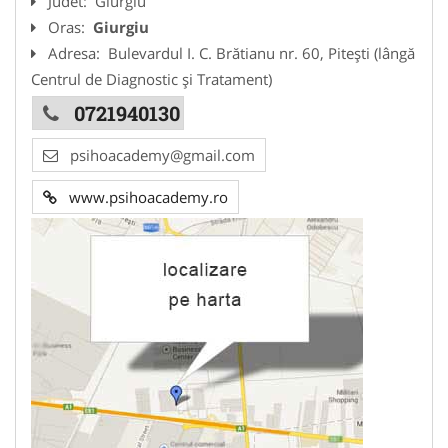
Judet:
Giurgiu
Oras:
Giurgiu
Adresa:
Bulevardul I. C. Brătianu nr. 60, Pitești (lângă
Centrul de Diagnostic și Tratament)
0721940130
psihoacademy@gmail.com
www.psihoacademy.ro