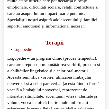
multe etape dificile care pot declanșa blocaje
emoționale, dificultăți școlare, relații conflictuale si
care au asupra lui un impact foarte puternic.
Specialiștii noștri asigură adolescentului și familiei,
suportul emoțional și informațional necesar.
Terapii
Logopedie
Logopedie – un program clinic (proces terapeutic),
care are drept scop îmbunătățirea vorbirii, precum și
a abilităților lingvistice și a celor oral-motorii.
Aceasta semnifică vorbire, utilizarea limbajului
nonverbal și a celui paraverbal (acesta fiind o formă
vocală a limbajului nonverbal, reprezentat de
intonație, ritmicitate, accentuări, viteză, claritate şi
volum; vocea ne oferă foarte multe informații
referitoare la starea fizică sau psihică a celui care