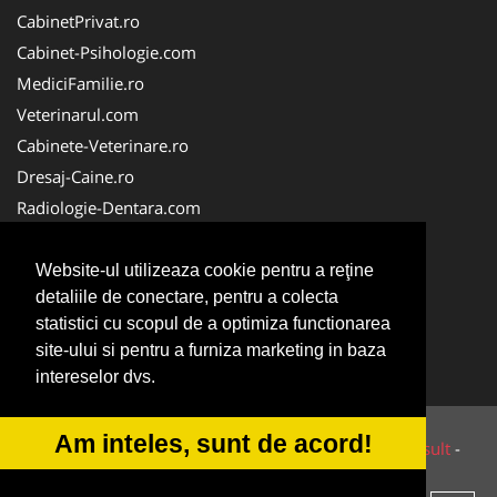
CabinetPrivat.ro
Cabinet-Psihologie.com
MediciFamilie.ro
Veterinarul.com
Cabinete-Veterinare.ro
Dresaj-Caine.ro
Radiologie-Dentara.com
Veterinar-Romania.ro
Cabinet-Individual.ro
Website-ul utilizeaza cookie pentru a reţine
detaliile de conectare, pentru a colecta
Medic-Bun.com
statistici cu scopul de a optimiza functionarea
Oftalmologul.ro
site-ului si pentru a furniza marketing in baza
Stomatologul.com
intereselor dvs.
Am inteles, sunt de acord!
© 2014-2026 Powered by
VilonMedia
&
Tokaido Consult
-
ANPC
SOL