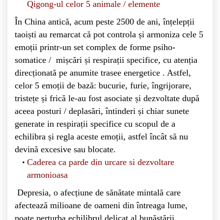
Qigong-ul celor 5 animale / elemente
În China antică, acum peste 2500 de ani, înțelepții
taoiști au remarcat că pot controla și armoniza cele 5
emoții printr-un set complex de forme psiho-
somatice / mișcări și respirații specifice, cu atenția
direcționată pe anumite trasee energetice . Astfel,
celor 5 emoții de bază: bucurie, furie, îngrijorare,
tristețe și frică le-au fost asociate și dezvoltate după
aceea posturi / deplasări, întinderi și chiar sunete
generate in respirații specifice cu scopul de a
echilibra și regla aceste emoții, astfel încât să nu
devină excesive sau blocate.
Caderea ca parde din urcare si dezvoltare
armonioasa
Depresia, o afecțiune de sănătate mintală care
afectează milioane de oameni din întreaga lume,
poate perturba echilibrul delicat al bunăstării