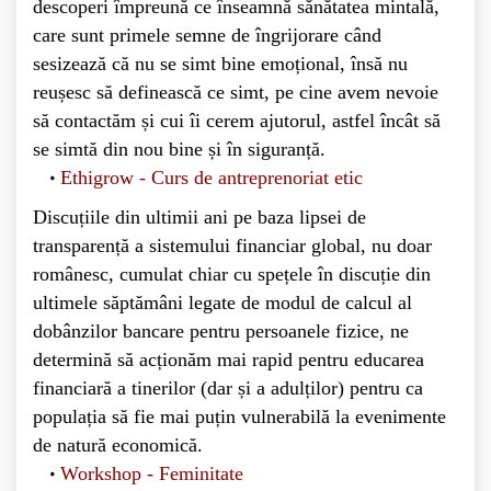
descoperi împreună ce înseamnă sănătatea mintală,
care sunt primele semne de îngrijorare când
sesizează că nu se simt bine emoțional, însă nu
reușesc să definească ce simt, pe cine avem nevoie
să contactăm și cui îi cerem ajutorul, astfel încât să
se simtă din nou bine și în siguranță.
Ethigrow - Curs de antreprenoriat etic
Discuțiile din ultimii ani pe baza lipsei de
transparență a sistemului financiar global, nu doar
românesc, cumulat chiar cu spețele în discuție din
ultimele săptămâni legate de modul de calcul al
dobânzilor bancare pentru persoanele fizice, ne
determină să acționăm mai rapid pentru educarea
financiară a tinerilor (dar și a adulților) pentru ca
populația să fie mai puțin vulnerabilă la evenimente
de natură economică.
Workshop - Feminitate