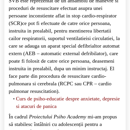
SVB este reprezentat de un ansamblu de manevre si
proceduri de resuscitare efectuat asupra unei
persoane inconstiente aflat in stop cardio-respirator
(SCR)ce pot fi efectuate de catre orice persoana,
instruita in prealabil, pentru mentinerea libertatii
cailor respiratorii, suportul ventilatieisi circulatiei, la
care se adauga un aparat special defibrialtor automat
extern (AEB – automatic external defribilator), care
poate fi folosit de catre orice persoana, deasemeni
instruita in prealabil, dupa un minim instructaj. El
face parte din procedura de resuscitare cardio-
pulmonara si cerebrala (RCPC sau CPR – cardio
pulmonar resuscitation).
Curs de psiho-educatie despre anxietate, depresie
si atacuri de panica
În cadrul
Proiectului Psiho Academy
mi-am propus
să stabilesc întâlniri cu adolescenții pentru a