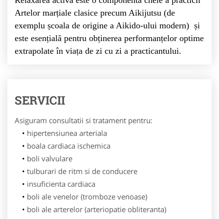
Relaxarea activă este o componentă cheie a practicii
Artelor marțiale clasice precum Aikijutsu (de
exemplu școala de origine a Aikido-ului modern) și
este esențială pentru obținerea performanțelor optime
extrapolate în viața de zi cu zi a practicantului.
SERVICII
Asiguram consultatii si tratament pentru:
hipertensiunea arteriala
boala cardiaca ischemica
boli valvulare
tulburari de ritm si de conducere
insuficienta cardiaca
boli ale venelor (tromboze venoase)
boli ale arterelor (arteriopatie obliteranta)