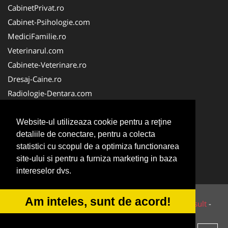
CabinetPrivat.ro
Cabinet-Psihologie.com
MediciFamilie.ro
Veterinarul.com
Cabinete-Veterinare.ro
Dresaj-Caine.ro
Radiologie-Dentara.com
Veterinar-Romania.ro
Cabinet-Individual.ro
Website-ul utilizeaza cookie pentru a reţine
detaliile de conectare, pentru a colecta
Medic-Bun.com
statistici cu scopul de a optimiza functionarea
Oftalmologul.ro
site-ului si pentru a furniza marketing in baza
Stomatologul.com
intereselor dvs.
Am inteles, sunt de acord!
© 2014-2026 Powered by
VilonMedia
&
Tokaido Consult
-
ANPC
SOL