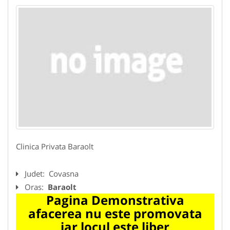
Clinica Privata Baraolt
Judet:
Covasna
Oras:
Baraolt
Pagina Demonstrativa
afacerea nu este promovata
iar locul este liber