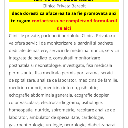
Clinica Privata Baraolt
daca doresti ca afacerea ta sa fie promovata aici
te rugam
contacteaza-ne completand formularul
de aici
Clinicile private, partenerii portalului Clinica-Privata.ro
va ofera servicii de monitorizare a sarcinii si pachete
dedicate de nastere, servicii de medicina muncii, servicii
integrate de pediatrie, consultatii monitorizare
postnatala si neonatologie, investigatii, fisa medicala
permis auto, fisa medicala permis port arama, servicii
de spitalizare, analize de laborator, medicina de familie,
medicina muncii, medicina interna, psihiatrie,
echografie abdominala generala, ecografie doppler
color vasculara, electrocardiograma, psihologie,
homeopatie, nutritie, spirometrie, recoltare analize de
laborator, ambulator de specialitate, cardiologie,
gastroenterologie, urologie, neurologie, diabet zaharat.