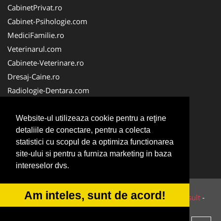
CabinetPrivat.ro
Cabinet-Psihologie.com
MediciFamilie.ro
Veterinarul.com
Cabinete-Veterinare.ro
Dresaj-Caine.ro
Radiologie-Dentara.com
Veterinar-Romania.ro
Cabinet-Individual.ro
Website-ul utilizeaza cookie pentru a reţine
detaliile de conectare, pentru a colecta
Medic-Bun.com
statistici cu scopul de a optimiza functionarea
Oftalmologul.ro
site-ului si pentru a furniza marketing in baza
Stomatologul.com
intereselor dvs.
Am inteles, sunt de acord!
© 2014-2026 Powered by
VilonMedia
&
Tokaido Consult
-
ANPC
SOL