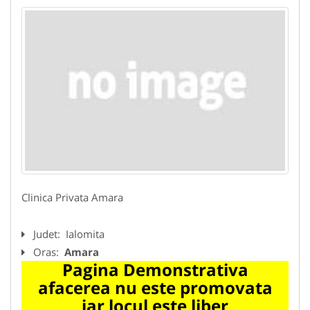
Clinica Privata Amara
Judet:
Ialomita
Oras:
Amara
Pagina Demonstrativa
afacerea nu este promovata
iar locul este liber