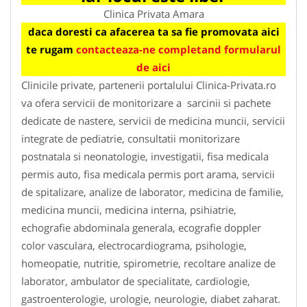
Clinica Privata Amara
daca doresti ca afacerea ta sa fie promovata aici
te rugam
contacteaza-ne completand formularul
de aici
Clinicile private, partenerii portalului Clinica-Privata.ro
va ofera servicii de monitorizare a sarcinii si pachete
dedicate de nastere, servicii de medicina muncii, servicii
integrate de pediatrie, consultatii monitorizare
postnatala si neonatologie, investigatii, fisa medicala
permis auto, fisa medicala permis port arama, servicii
de spitalizare, analize de laborator, medicina de familie,
medicina muncii, medicina interna, psihiatrie,
echografie abdominala generala, ecografie doppler
color vasculara, electrocardiograma, psihologie,
homeopatie, nutritie, spirometrie, recoltare analize de
laborator, ambulator de specialitate, cardiologie,
gastroenterologie, urologie, neurologie, diabet zaharat.