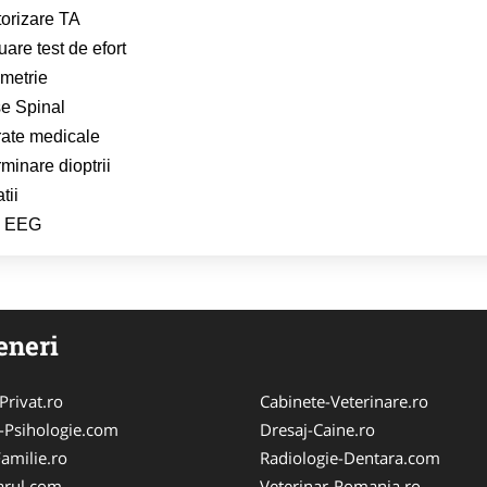
orizare TA
uare test de efort
metrie
e Spinal
ate medicale
minare dioptrii
atii
 EEG
eneri
Privat.ro
Cabinete-Veterinare.ro
-Psihologie.com
Dresaj-Caine.ro
amilie.ro
Radiologie-Dentara.com
arul.com
Veterinar-Romania.ro