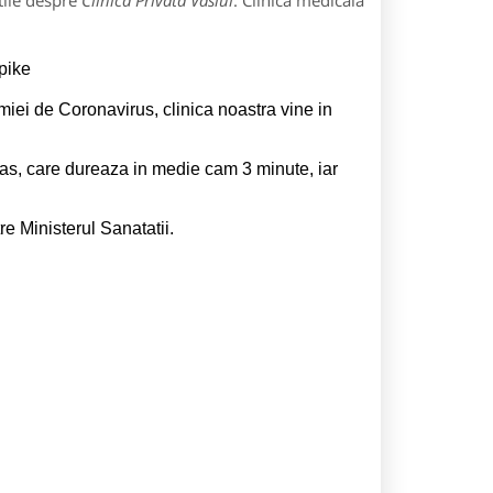
tile despre
Clinica Privata Vaslui
: Clinica medicala
pike
emiei de Coronavirus, clinica noastra vine in
as, care dureaza in medie cam 3 minute, iar
e Ministerul Sanatatii.