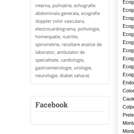
Ecogr
interna, psihiatrie, echografie
Ecogr
abdominala generala, ecografie
Ecogr
doppler color vasculara,
Ecogr
electrocardiograma, psihologie,
Ecogr
homeopatie, nutritie,
Ecogr
spirometrie, recoltare analize de
Ecog
laborator, ambulator de
Ecogr
specialitate, cardiologie,
Ecogr
gastroenterologie, urologie,
Ecogr
neurologie, diabet zaharat.
Endo
Colo
Caute
Facebook
Colp
Prele
Monta
Mont