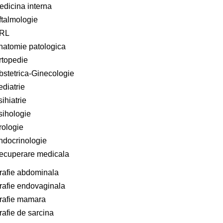
edicina interna
ftalmologie
RL
natomie patologica
rtopedie
bstetrica-Ginecologie
ediatrie
ihiatrie
sihologie
rologie
ndocrinologie
ecuperare medicala
rafie abdominala
afie endovaginala
rafie mamara
afie de sarcina