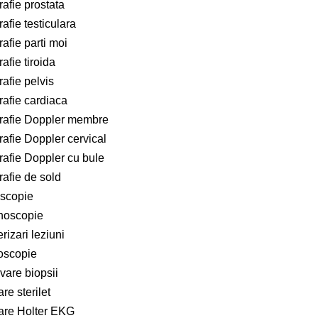
afie prostata
afie testiculara
afie parti moi
afie tiroida
afie pelvis
afie cardiaca
rafie Doppler membre
afie Doppler cervical
afie Doppler cu bule
afie de sold
scopie
noscopie
rizari leziuni
oscopie
vare biopsii
re sterilet
are Holter EKG