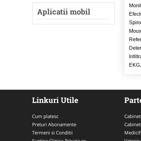
Monit
Aplicatii mobil
Efect
Spiro
Mous
Refer
Deter
Infiltr
EKG,
Linkuri Utile
Part
Cum platesc
Cabinet
Preturi Abonamente
Cabinet
Termeni si Conditii
MediciF
Sustine Clinica-Privata.ro
Veterin