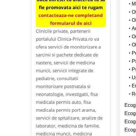
M
fie promovata aici te rugam
O
contacteaza-ne completand
O
formularul de aici
A
Clinicile private, partenerii
O
portalului Clinica-Privata.ro va
O
ofera servicii de monitorizare a
P
sarcinii si pachete dedicate de
Ps
nastere, servicii de medicina
P
muncii, servicii integrate de
U
pediatrie, consultatii
E
monitorizare postnatala si
neonatologie, investigatii, fisa
R
medicala permis auto, fisa
Ecog
medicala permis port arama,
Ecogr
servicii de spitalizare, analize de
Ecog
laborator, medicina de familie,
Ecogr
medicina muncii, medicina