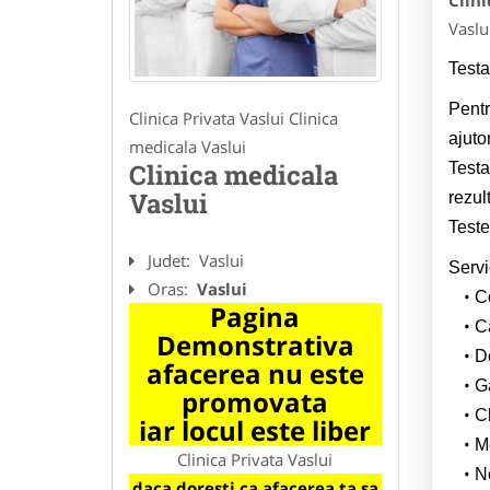
Clini
Vaslu
Testa
Pentr
Clinica Privata Vaslui Clinica
ajuto
medicala Vaslui
Clinica medicala
Testa
Vaslui
rezul
Teste
Judet:
Vaslui
Servi
Oras:
Vaslui
C
Pagina
C
Demonstrativa
D
afacerea nu este
G
promovata
C
iar locul este liber
M
Clinica Privata Vaslui
N
daca doresti ca afacerea ta sa