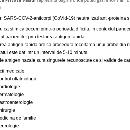
ca Privata Vaslui
reprezinta pagina unde puteti gasi informatii u
i.
ri SARS-COV-2-anticorpi (CoVid-19) neutralizati anti-proteina s
u ca stim ca trecem printr-o perioada dificila, in contextul pand
rul pacientilor prin testarea antigen rapida.
rea antigen rapida are ca procedura recoltarea unui probe din n
tatul este dat intr un interval de 5-10 minute.
le antigen nazale sunt singurele recunoscute ca si valide de catr
cii medicale
ontrol oftalmologic
ardiologie
ermatologie
astroenterologie
hirurgie
edicina de familie
eurologie