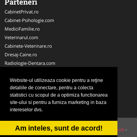
Parteneri
CabinetPrivat.ro
Cabinet-Psihologie.com
MediciFamilie.ro
Veterinarul.com
Cabinete-Veterinare.ro
Dresaj-Caine.ro
Radiologie-Dentara.com
Veterinar-Romania.ro
Cabinet-Individual.ro
Website-ul utilizeaza cookie pentru a reţine
detaliile de conectare, pentru a colecta
Medic-Bun.com
statistici cu scopul de a optimiza functionarea
Oftalmologul.ro
site-ului si pentru a furniza marketing in baza
Stomatologul.com
intereselor dvs.
Am inteles, sunt de acord!
© 2014-2026 Powered by
VilonMedia
&
Tokaido Consult
-