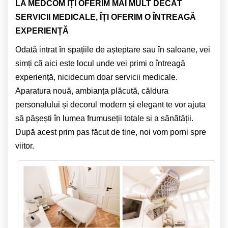
LA MEDCOM ÎȚI OFERIM MAI MULT DECÂT
SERVICII MEDICALE, ÎȚI OFERIM O ÎNTREAGĂ
EXPERIENȚĂ
Odată intrat în spațiile de așteptare sau în saloane, vei
simți că aici este locul unde vei primi o întreagă
experiență, nicidecum doar servicii medicale.
Aparatura nouă, ambianța plăcută, căldura
personalului și decorul modern și elegant te vor ajuta
să pășești în lumea frumuseții totale si a sănătății.
După acest prim pas făcut de tine, noi vom porni spre
viitor.