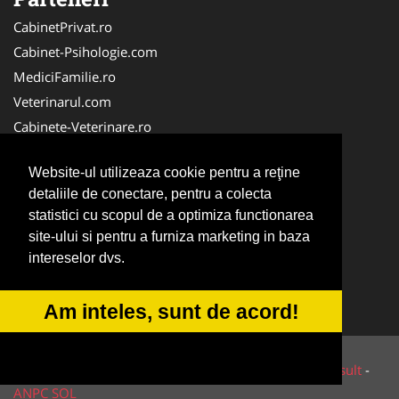
CabinetPrivat.ro
Cabinet-Psihologie.com
MediciFamilie.ro
Veterinarul.com
Cabinete-Veterinare.ro
Dresaj-Caine.ro
Website-ul utilizeaza cookie pentru a reţine
Radiologie-Dentara.com
detaliile de conectare, pentru a colecta
Veterinar-Romania.ro
statistici cu scopul de a optimiza functionarea
Cabinet-Individual.ro
site-ului si pentru a furniza marketing in baza
Medic-Bun.com
intereselor dvs.
Oftalmologul.ro
Stomatologul.com
Am inteles, sunt de acord!
© 2014-2026 Powered by
VilonMedia
&
Tokaido Consult
-
ANPC
SOL