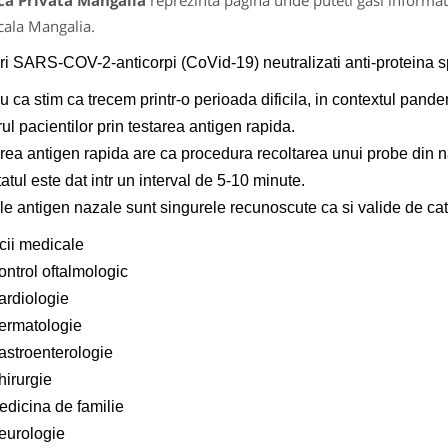
ca Privata Mangalia
reprezinta pagina unde puteti gasi informat
ala Mangalia.
ri SARS-COV-2-anticorpi (CoVid-19) neutralizati anti-proteina s
u ca stim ca trecem printr-o perioada dificila, in contextul pand
rul pacientilor prin testarea antigen rapida.
rea antigen rapida are ca procedura recoltarea unui probe din n
tatul este dat intr un interval de 5-10 minute.
le antigen nazale sunt singurele recunoscute ca si valide de catr
cii medicale
ontrol oftalmologic
ardiologie
ermatologie
astroenterologie
hirurgie
edicina de familie
eurologie