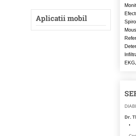
Monit
Efect
Aplicatii mobil
Spiro
Mous
Refer
Deter
Infiltr
EKG,
SE
DIAB
Dr. T
Con