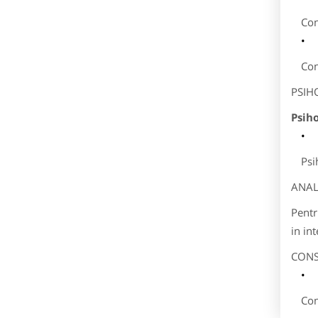
Con
Con
PSIH
Psiho
Psi
ANAL
Pentr
in in
CONS
Con