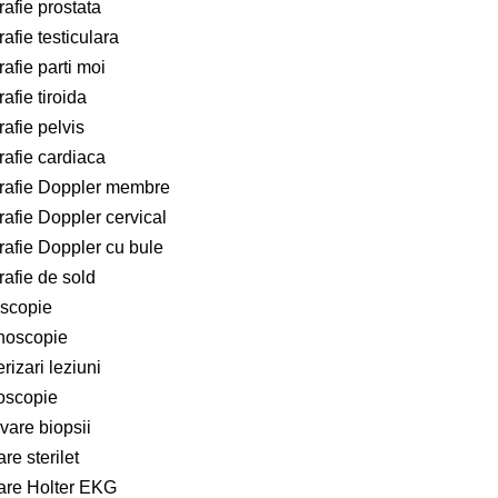
afie prostata
afie testiculara
afie parti moi
afie tiroida
afie pelvis
afie cardiaca
rafie Doppler membre
afie Doppler cervical
afie Doppler cu bule
afie de sold
scopie
noscopie
rizari leziuni
oscopie
vare biopsii
re sterilet
are Holter EKG