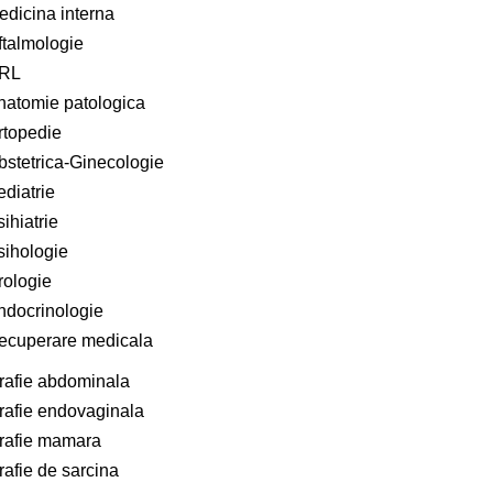
edicina interna
ftalmologie
RL
natomie patologica
rtopedie
bstetrica-Ginecologie
ediatrie
ihiatrie
sihologie
rologie
ndocrinologie
ecuperare medicala
rafie abdominala
afie endovaginala
rafie mamara
afie de sarcina