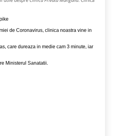
ii utile despre
Clinica Privata Mangalia
: Clinica
pike
emiei de Coronavirus, clinica noastra vine in
as, care dureaza in medie cam 3 minute, iar
e Ministerul Sanatatii.