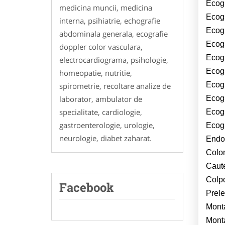
Ecogr
medicina muncii, medicina
Ecogr
interna, psihiatrie, echografie
Ecogr
abdominala generala, ecografie
Ecogr
doppler color vasculara,
Ecogr
electrocardiograma, psihologie,
Ecogr
homeopatie, nutritie,
Ecog
spirometrie, recoltare analize de
laborator, ambulator de
Ecogr
specialitate, cardiologie,
Ecogr
gastroenterologie, urologie,
Ecogr
neurologie, diabet zaharat.
Endo
Colo
Caute
Colp
Facebook
Prele
Monta
Mont