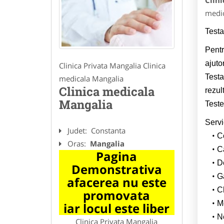
Clini
medic
Testa
Pentr
ajuto
Clinica Privata Mangalia Clinica
Testa
medicala Mangalia
Clinica medicala
rezul
Mangalia
Teste
Servi
Judet:
Constanta
C
Oras:
Mangalia
C
Pagina
D
Demonstrativa
G
afacerea nu este
C
promovata
M
iar locul este liber
N
Clinica Privata Mangalia