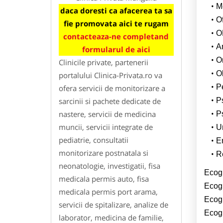
M
daca doresti ca afacerea ta sa
O
fie promovata aici te rugam
O
contacteaza-ne completand
A
formularul de aici
O
Clinicile private, partenerii
O
portalului Clinica-Privata.ro va
P
ofera servicii de monitorizare a
sarcinii si pachete dedicate de
Ps
nastere, servicii de medicina
P
muncii, servicii integrate de
U
pediatrie, consultatii
E
monitorizare postnatala si
R
neonatologie, investigatii, fisa
Ecog
medicala permis auto, fisa
Ecogr
medicala permis port arama,
Ecog
servicii de spitalizare, analize de
Ecogr
laborator, medicina de familie,