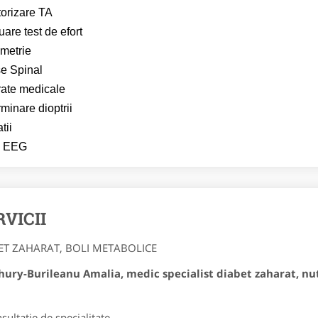
orizare TA
uare test de efort
metrie
e Spinal
ate medicale
minare dioptrii
atii
 EEG
RVICII
ET ZAHARAT, BOLI METABOLICE
hury-Burileanu Amalia, medic specialist diabet zaharat, nut
sultatie de specialitate