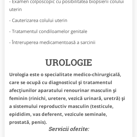
- Examen colposcopic cu posibilitatea biopsierii colului
uterin
- Cauterizarea colului uterin
- Tratamentul condiloamelor genitale
- Întreruperea medicamentoasă a sarcinii
UROLOGIE
Urologia este o specialitate medico-chirurgicală,
care se ocupă cu diagnosticul și tratamentul
afecțiunilor aparatului renourinar masculin și
feminin (rinichi, uretere, vezică urinară, uretră) și
a sistemului reproductiv masculin (testicule,
epididim, vas deferent, vezicule seminale,
prostată, penis).
Servicii oferite: