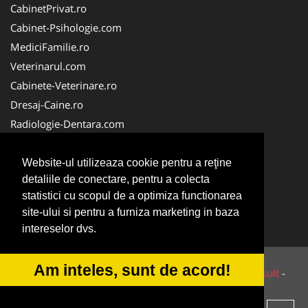
CabinetPrivat.ro
Cabinet-Psihologie.com
MediciFamilie.ro
Veterinarul.com
Cabinete-Veterinare.ro
Dresaj-Caine.ro
Radiologie-Dentara.com
Veterinar-Romania.ro
Cabinet-Individual.ro
Website-ul utilizeaza cookie pentru a reţine
detaliile de conectare, pentru a colecta
Medic-Bun.com
statistici cu scopul de a optimiza functionarea
Oftalmologul.ro
site-ului si pentru a furniza marketing in baza
Stomatologul.com
intereselor dvs.
Am inteles, sunt de acord!
© 2014-2026 Powered by
VilonMedia
&
Tokaido Consult
-
ANPC
SOL