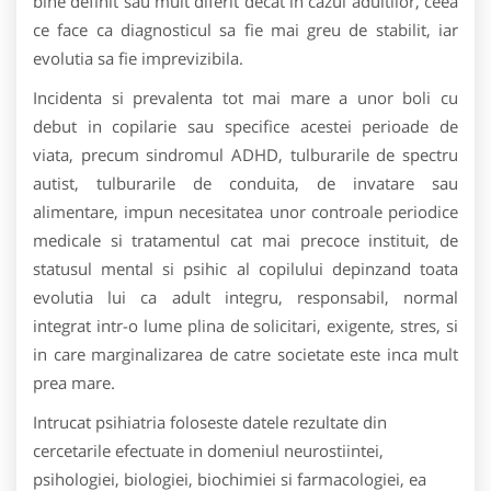
bine definit sau mult diferit decat in cazul adultilor, ceea
ce face ca diagnosticul sa fie mai greu de stabilit, iar
evolutia sa fie imprevizibila.
Incidenta si prevalenta tot mai mare a unor boli cu
debut in copilarie sau specifice acestei perioade de
viata, precum sindromul ADHD, tulburarile de spectru
autist, tulburarile de conduita, de invatare sau
alimentare, impun necesitatea unor controale periodice
medicale si tratamentul cat mai precoce instituit, de
statusul mental si psihic al copilului depinzand toata
evolutia lui ca adult integru, responsabil, normal
integrat intr-o lume plina de solicitari, exigente, stres, si
in care marginalizarea de catre societate este inca mult
prea mare.
Intrucat psihiatria foloseste datele rezultate din
cercetarile efectuate in domeniul neurostiintei,
psihologiei, biologiei, biochimiei si farmacologiei, ea