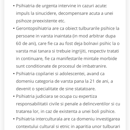
Psihiatria de urgenta intervine in cazuri acute:
impuls la sinucidere, decompensare acuta a unei
psihoze preexistente etc.
Gerontopsihiatria are ca obiect tulburarile psihice la
persoane in varsta inaintata (in mod arbitrar dupa
60 de ani), care fie ca au fost deja bolnavi psihic la o
varsta mai tanara si trebuie ingrijiti, respectiv tratati
in continuare, fie ca manifestarile mintale morbide
sunt conditionate de procesul de imbatranire.
Psihiatria copilariei si adolescentei, avand ca
domeniu categoria de varsta pana la 21 de ani, a
devenit o specialitate de sine statatoare.
Psihiatria judiciara se ocupa cu expertiza
responsabilitatii civile si penale a delincventilor si cu
tratarea lor, in caz de existenta a unei boli psihice.
Psihiatria interculturala are ca domeniu investigarea
contextului cultural si etnic in aparitia unor tulburari