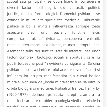
scopul sau principal - se obtin luand în considerare
diversi factori: psihologici, socio-culturali, politici,
juridici, medico-farmacologici. Domeniul psihiatriei se
extinde în multe alte specialitati medicale. Tulburarile
psihice si bolile mintale influenteaza aproape toate
aspectele vietii unui pacient, functiile fizice,
comportamentul, afectivitatea, perceperea realitatii,
relatiile interumane, sexualitatea, munca si timpul liber.
Asemenea tulburari sunt cauzate de interactiunea unor
factori complexi, biologici, sociali si spirituali, care nu
pot fi totdeauna pusi în evidenta cu siguranta. Sarcina
psihiatriei este sa clarifice rolul acestor diversi factori si
influenta lor asupra manifestarilor din cursul bolilor
mintale. Notiunea de „boala mintala” trebuie sa intre în
orbita biologiei si medicinei. Psihiatrul francez Henry Ey
(1900-1977) definea psihiatria drept „ramura a
medicinei care are ca obiect patologia vietii de relatie la
nivelul asigurarii autonomiei si adaptarii omului în