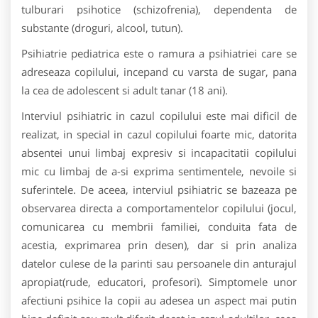
tulburari psihotice (schizofrenia), dependenta de
substante (droguri, alcool, tutun).
Psihiatrie pediatrica este o ramura a psihiatriei care se
adreseaza copilului, incepand cu varsta de sugar, pana
la cea de adolescent si adult tanar (18 ani).
Interviul psihiatric in cazul copilului este mai dificil de
realizat, in special in cazul copilului foarte mic, datorita
absentei unui limbaj expresiv si incapacitatii copilului
mic cu limbaj de a-si exprima sentimentele, nevoile si
suferintele. De aceea, interviul psihiatric se bazeaza pe
observarea directa a comportamentelor copilului (jocul,
comunicarea cu membrii familiei, conduita fata de
acestia, exprimarea prin desen), dar si prin analiza
datelor culese de la parinti sau persoanele din anturajul
apropiat(rude, educatori, profesori). Simptomele unor
afectiuni psihice la copii au adesea un aspect mai putin