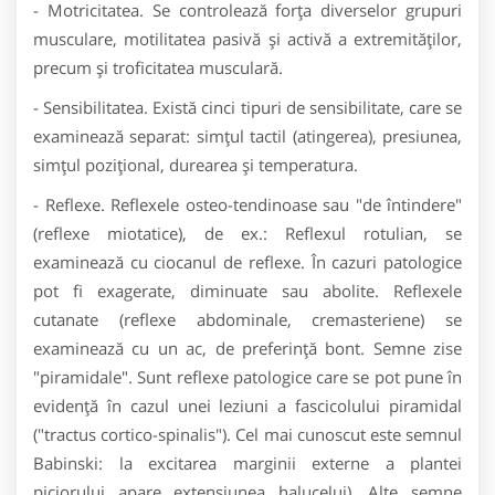
- Motricitatea. Se controlează forța diverselor grupuri
musculare, motilitatea pasivă și activă a extremităților,
precum și troficitatea musculară.
- Sensibilitatea. Există cinci tipuri de sensibilitate, care se
examinează separat: simțul tactil (atingerea), presiunea,
simțul pozițional, durearea și temperatura.
- Reflexe. Reflexele osteo-tendinoase sau "de întindere"
(reflexe miotatice), de ex.: Reflexul rotulian, se
examinează cu ciocanul de reflexe. În cazuri patologice
pot fi exagerate, diminuate sau abolite. Reflexele
cutanate (reflexe abdominale, cremasteriene) se
examinează cu un ac, de preferință bont. Semne zise
"piramidale". Sunt reflexe patologice care se pot pune în
evidență în cazul unei leziuni a fascicolului piramidal
("tractus cortico-spinalis"). Cel mai cunoscut este semnul
Babinski: la excitarea marginii externe a plantei
piciorului apare extensiunea halucelui). Alte semne