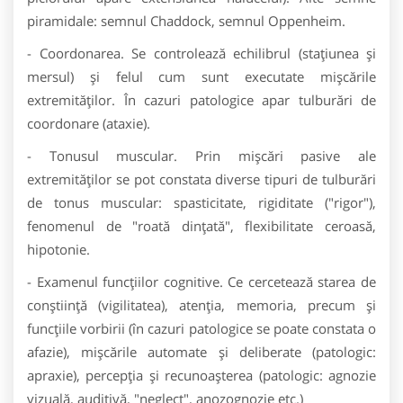
piramidale: semnul Chaddock, semnul Oppenheim.
- Coordonarea. Se controlează echilibrul (stațiunea și
mersul) și felul cum sunt executate mișcările
extremităților. În cazuri patologice apar tulburări de
coordonare (ataxie).
- Tonusul muscular. Prin mișcări pasive ale
extremităților se pot constata diverse tipuri de tulburări
de tonus muscular: spasticitate, rigiditate ("rigor"),
fenomenul de "roată dințată", flexibilitate ceroasă,
hipotonie.
- Examenul funcțiilor cognitive. Ce cercetează starea de
conștiință (vigilitatea), atenția, memoria, precum și
funcțiile vorbirii (în cazuri patologice se poate constata o
afazie), mișcările automate și deliberate (patologic:
apraxie), percepția și recunoașterea (patologic: agnozie
vizuală, auditivă, "neglect", anozognozie etc.)