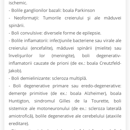
ischemic.
- Bolile ganglionilor bazali: boala Parkinson
- Neoformații: Tumorile creierului și ale măduvei
spinării.
- Boli convulsive: diversele forme de epilepsie.
- Bolile inflamatorii: infecțiunile bacteriene sau virale ale
creierului (encefalite), măduvei spinării (mielite) sau
învelișurilor lor (meningite), boli degenerativ-
inflamatorii cauzate de prioni (de ex.: boala Creutzfeld-
Jakob).
- Boli demielinizante: scleroza multiplă.
- Boli degenerative primare sau eredo-degenerative:
demențe primitive (de ex.: boala Alzheimer), boala
Huntigton, sindromul Gilles de la Tourette, boli
sistemice ale motoneuronului (de ex.: scleroza laterală
amiotrofică), bolile degenerative ale cerebelului (ataxiile
ereditare).