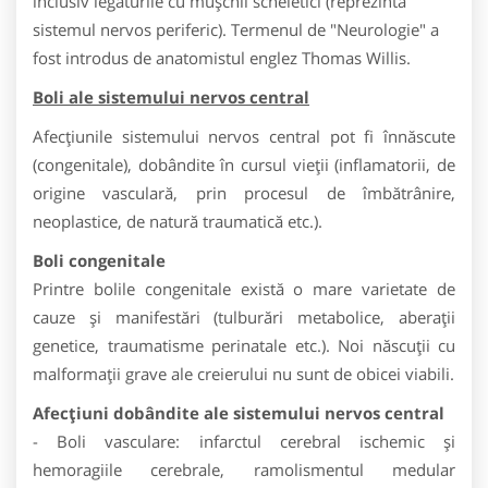
inclusiv legăturile cu mușchii scheletici (reprezintă
sistemul nervos periferic). Termenul de "Neurologie" a
fost introdus de anatomistul englez Thomas Willis.
Boli ale sistemului nervos central
Afecțiunile sistemului nervos central pot fi înnăscute
(congenitale), dobândite în cursul vieții (inflamatorii, de
origine vasculară, prin procesul de îmbătrânire,
neoplastice, de natură traumatică etc.).
Boli congenitale
Printre bolile congenitale există o mare varietate de
cauze și manifestări (tulburări metabolice, aberații
genetice, traumatisme perinatale etc.). Noi născuții cu
malformații grave ale creierului nu sunt de obicei viabili.
Afecțiuni dobândite ale sistemului nervos central
- Boli vasculare: infarctul cerebral ischemic și
hemoragiile cerebrale, ramolismentul medular