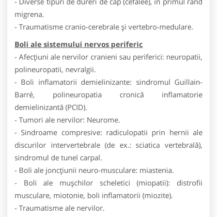
- Diverse tipuri de dureri de cap (cefalee), în primul rând
migrena.
- Traumatisme cranio-cerebrale și vertebro-medulare.
Boli ale sistemului nervos periferic
- Afecțiuni ale nervilor cranieni sau periferici: neuropatii,
polineuropatii, nevralgii.
- Boli inflamatorii demielinizante: sindromul Guillain-
Barré, polineuropatia cronică inflamatorie
demielinizantă (PCID).
- Tumori ale nervilor: Neurome.
- Sindroame compresive: radiculopatii prin hernii ale
discurilor intervertebrale (de ex.: sciatica vertebrală),
sindromul de tunel carpal.
- Boli ale joncțiunii neuro-musculare: miastenia.
- Boli ale mușchilor scheletici (miopatii): distrofii
musculare, miotonie, boli inflamatorii (miozite).
- Traumatisme ale nervilor.