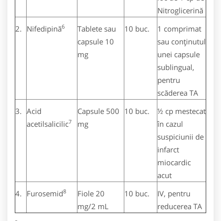
Nitroglicerină
6
2.
Nifedipină
Tablete sau
10 buc.
1 comprimat
capsule 10
sau conţinutul
mg
unei capsule
sublingual,
pentru
scăderea TA
3.
Acid
Capsule 500
10 buc.
½ cp mestecat
7
acetilsalicilic
mg
în cazul
suspiciunii de
infarct
miocardic
acut
8
4.
Furosemid
Fiole 20
10 buc.
IV, pentru
mg/2 mL
reducerea TA