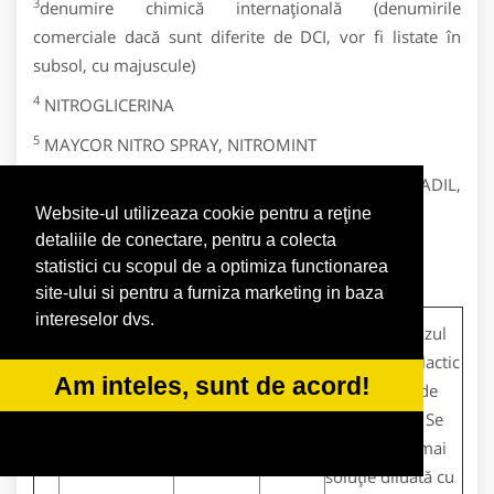
3
denumire chimică internaţională (denumirile
comerciale dacă sunt diferite de DCI, vor fi listate în
subsol, cu majuscule)
4
NITROGLICERINA
5
MAYCOR NITRO SPRAY, NITROMINT
6
ADALAT, CORDIPIN, CORINFAR, NIFEDIPIN, NIFADIL,
NIFELAT
Website-ul utilizeaza cookie pentru a reţine
detaliile de conectare, pentru a colecta
7
ASPIRINĂ
statistici cu scopul de a optimiza functionarea
8
FURORESE, LASIX
site-ului si pentru a furniza marketing in baza
intereselor dvs.
5.
Adrenalină
fiole
5 buc.
Indicată în cazul
şocului anafilactic
1mg/ 1mL
Am inteles, sunt de acord!
cu iminenţă de
stop cardiac. Se
foloseşte numai
soluţie diluată cu