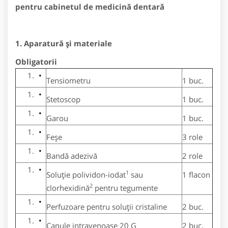
pentru cabinetul de medicină dentară
1. Aparatură şi materiale
Obligatorii
Tensiometru
1 buc.
Stetoscop
1 buc.
Garou
1 buc.
Feşe
3 role
Bandă adezivă
2 role
1
Soluţie polividon-iodat
sau
1 flacon
2
clorhexidină
pentru tegumente
Perfuzoare pentru soluţii cristaline
2 buc.
Canule intravenoase 20 G
2 buc.