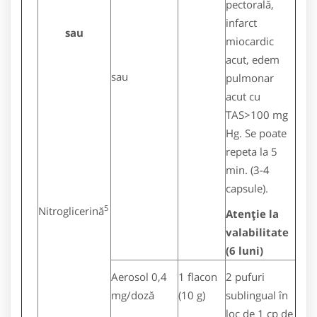
pectorală,
infarct
sau
miocardic
acut, edem
sau
pulmonar
acut cu
TAS>100 mg
Hg. Se poate
repeta la 5
min. (3-4
capsule).
5
Nitroglicerină
Atenţie la
valabilitate
(6 luni)
Aerosol 0,4
1 flacon
2 pufuri
mg/doză
(10 g)
sublingual în
loc de 1 cp de