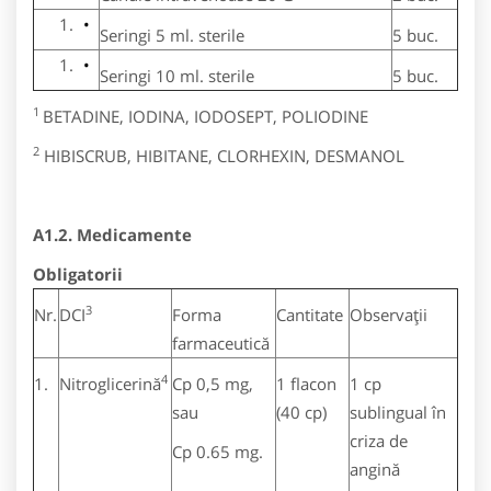
Seringi 5 ml. sterile
5 buc.
Seringi 10 ml. sterile
5 buc.
1
BETADINE, IODINA, IODOSEPT, POLIODINE
2
HIBISCRUB, HIBITANE, CLORHEXIN, DESMANOL
A1.2. Medicamente
Obligatorii
3
Nr.
DCI
Forma
Cantitate
Observaţii
farmaceutică
4
1.
Nitroglicerină
Cp 0,5 mg,
1 flacon
1 cp
sau
(40 cp)
sublingual în
criza de
Cp 0.65 mg.
angină