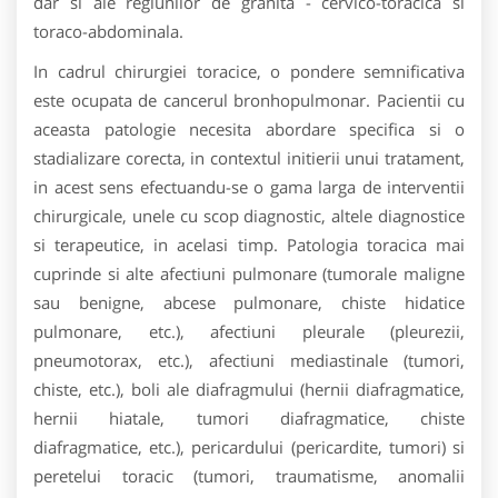
dar si ale regiunilor de granita - cervico-toracica si
toraco-abdominala.
In cadrul chirurgiei toracice, o pondere semnificativa
este ocupata de cancerul bronhopulmonar. Pacientii cu
aceasta patologie necesita abordare specifica si o
stadializare corecta, in contextul initierii unui tratament,
in acest sens efectuandu-se o gama larga de interventii
chirurgicale, unele cu scop diagnostic, altele diagnostice
si terapeutice, in acelasi timp. Patologia toracica mai
cuprinde si alte afectiuni pulmonare (tumorale maligne
sau benigne, abcese pulmonare, chiste hidatice
pulmonare, etc.), afectiuni pleurale (pleurezii,
pneumotorax, etc.), afectiuni mediastinale (tumori,
chiste, etc.), boli ale diafragmului (hernii diafragmatice,
hernii hiatale, tumori diafragmatice, chiste
diafragmatice, etc.), pericardului (pericardite, tumori) si
peretelui toracic (tumori, traumatisme, anomalii